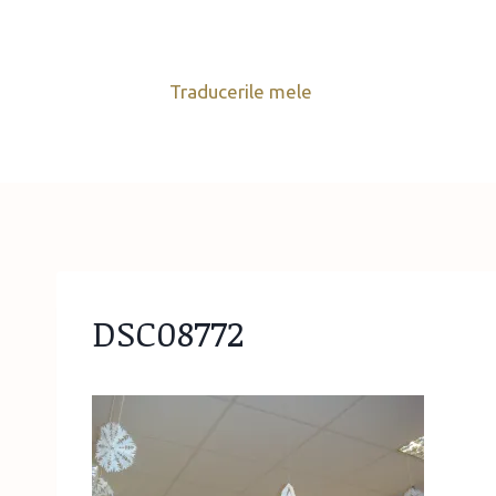
Skip
to
content
Traducerile mele
DSC08772