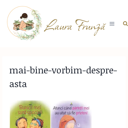
Skip
to
content
mai-bine-vorbim-despre-
asta