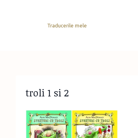
Skip
to
content
Traducerile mele
troli 1 si 2