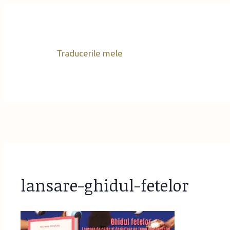
Skip
to
content
Traducerile mele
lansare-ghidul-fetelor