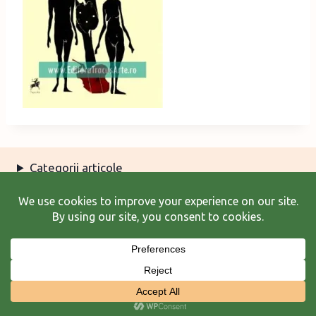
Categorii articole
Arhiva articole
Termeni şi condiţii
© 2026 Laura Frunză