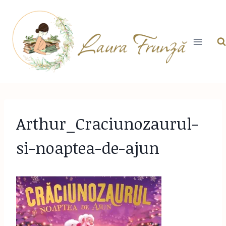
Skip
to
content
Arthur_Craciunozaurul-
si-noaptea-de-ajun