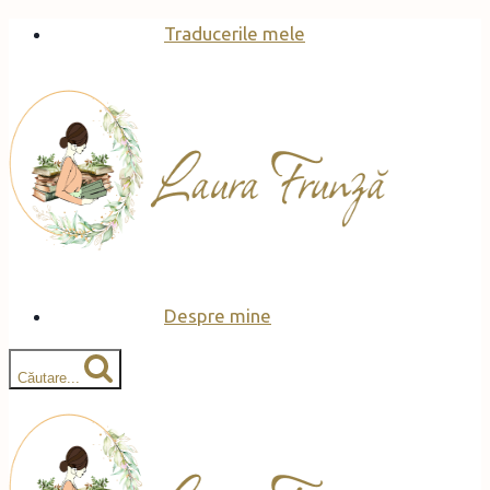
Skip
Traducerile mele
to
content
Despre mine
Căutare...