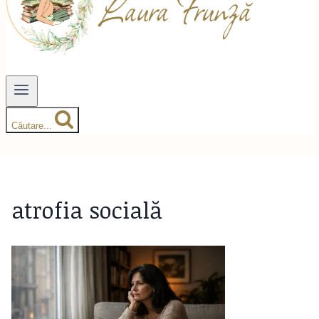
Căutare...
atrofia socială