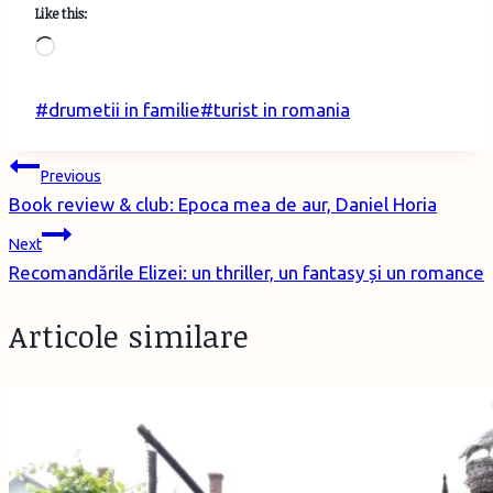
Like this:
Loading…
Post
#
drumetii in familie
#
turist in romania
Tags:
Post
Previous
Book review & club: Epoca mea de aur, Daniel Horia
navigation
Next
Recomandările Elizei: un thriller, un fantasy și un romance
Articole similare