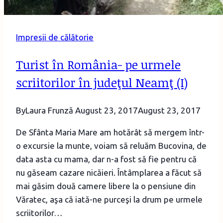
Impresii de călătorie
Turist în România- pe urmele
scriitorilor în judeţul Neamţ (I)
By
Laura Frunză
August 23, 2017
August 23, 2017
De Sfânta Maria Mare am hotărât să mergem într-
o excursie la munte, voiam să reluăm Bucovina, de
data asta cu mama, dar n-a fost să fie pentru că
nu găseam cazare nicăieri. Întâmplarea a făcut să
mai găsim două camere libere la o pensiune din
Văratec, aşa că iată-ne purceşi la drum pe urmele
scriitorilor…