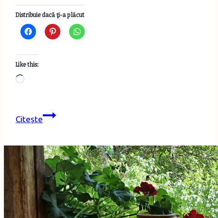
Distribuie dacă ţi-a plăcut
Like this:
Loading…
Turist
Citește
în
România-
pe
urmele
scriitorilor
în
judeţul