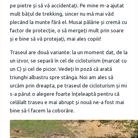
pe pietre și să vă accidentați. Pe mine m-a ajutat
mult bățul de trekking, sincer nu mă mai văd
plecând la munte fără el. Musai pălărie și cremă cu
factor de protecție, o să mergeți mult prin soare
și e bine să vă protejați, mai ales copiii!
Traseul are două variante: la un moment dat, de la
un izvor, se separă în cel de cicloturism (marcat cu
un C) și cel de picior. Vedeți în poză că arată
triunghi albastru spre stânga. Noi am ales să
urcăm prin dreapta, pe traseul de cicloturism și mi
s-a părut o alegere foarte înțeleaptă pentru că
celălalt traseu e mai abrupt și nouă ne-a fost mai
bine să-l facem la coborâre.