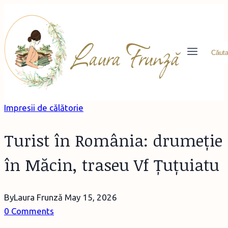
Skip
to
content
Căuta
Impresii de călătorie
Turist în România: drumeție
în Măcin, traseu Vf Țuțuiatu
By
Laura Frunză
May 15, 2026
0 Comments