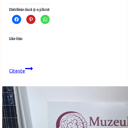
Distribuie dacă ţi-a plăcut
Like this:
Hai
Citește
cu
mine
la
muzeu
–
Muzeul
de