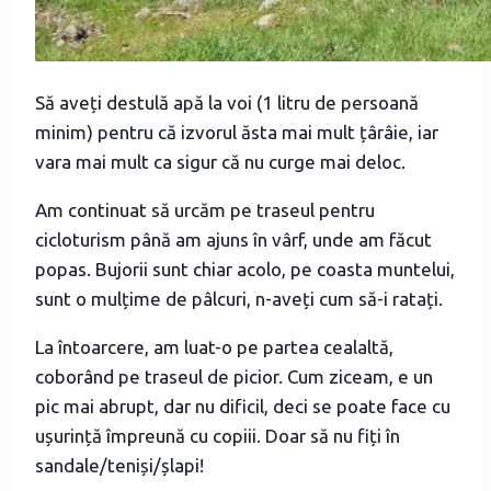
Să aveți destulă apă la voi (1 litru de persoană
minim) pentru că izvorul ăsta mai mult țârâie, iar
vara mai mult ca sigur că nu curge mai deloc.
Am continuat să urcăm pe traseul pentru
cicloturism până am ajuns în vârf, unde am făcut
popas. Bujorii sunt chiar acolo, pe coasta muntelui,
sunt o mulțime de pâlcuri, n-aveți cum să-i ratați.
La întoarcere, am luat-o pe partea cealaltă,
coborând pe traseul de picior. Cum ziceam, e un
pic mai abrupt, dar nu dificil, deci se poate face cu
ușurință împreună cu copiii. Doar să nu fiți în
sandale/teniși/șlapi!