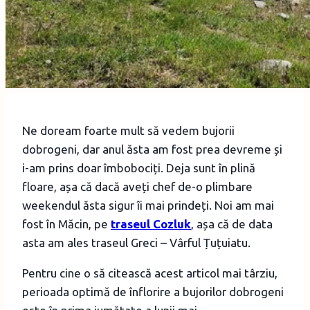
Ne doream foarte mult să vedem bujorii
dobrogeni, dar anul ăsta am fost prea devreme și
i-am prins doar îmbobociți. Deja sunt în plină
floare, așa că dacă aveți chef de-o plimbare
weekendul ăsta sigur îi mai prindeți. Noi am mai
fost în Măcin, pe
traseul Cozluk
, așa că de data
asta am ales traseul Greci – Vârful Țuțuiatu.
Pentru cine o să citească acest articol mai târziu,
perioada optimă de înflorire a bujorilor dobrogeni