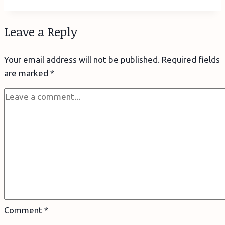
mine
la
Leave a Reply
muzeu
–
Your email address will not be published.
Required fields
Muzeul
are marked
*
de
Științe
Brașov
Comment
*