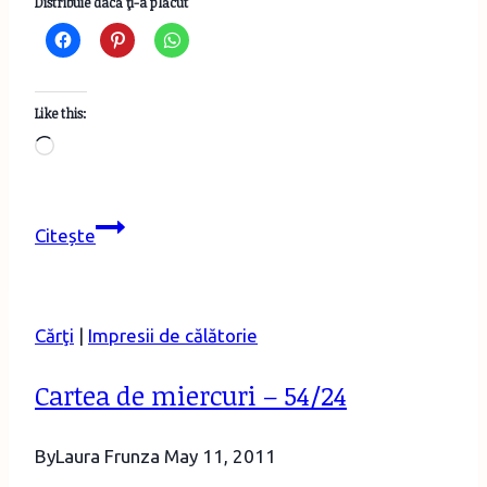
Distribuie dacă ţi-a plăcut
Like this:
Loading…
Turist
Citește
în
București
în
Cărţi
|
Impresii de călătorie
mini-
vacanța
Cartea de miercuri – 54/24
de
1
By
Laura Frunza
May 11, 2011
decembrie