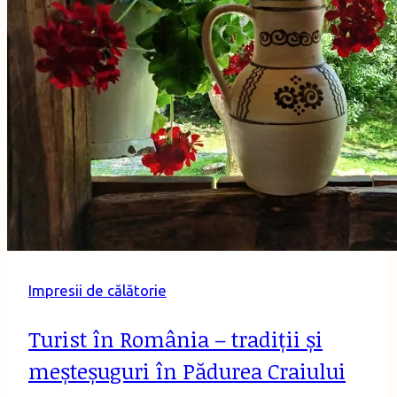
Neamţ
(I)
Impresii de călătorie
Turist în România – tradiții și
meșteșuguri în Pădurea Craiului