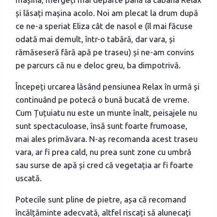
și lăsați mașina acolo. Noi am plecat la drum după
ce ne-a speriat Eliza cât de nasol e (îl mai făcuse
odată mai demult, într-o tabără, dar vara, și
rămăseseră fără apă pe traseu) și ne-am convins
pe parcurs că nu e deloc greu, ba dimpotrivă.
Începeți urcarea lăsând pensiunea Relax în urmă și
continuând pe potecă o bună bucată de vreme.
Cum Țuțuiatu nu este un munte înalt, peisajele nu
sunt spectaculoase, însă sunt foarte frumoase,
mai ales primăvara. N-aș recomanda acest traseu
vara, ar fi prea cald, nu prea sunt zone cu umbră
sau surse de apă și cred că vegetația ar fi foarte
uscată.
Potecile sunt pline de pietre, așa că recomand
încălțăminte adecvată, altfel riscați să alunecați