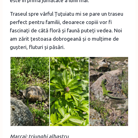
este în prima jumătate a lunii mai.
Traseul spre vârful Țuțuiatu mi se pare un traseu
perfect pentru familii, deoarece copiii vor fi
fascinați de câtă floră și faună puteți vedea. Noi
am zărit țestoasa dobrogeană și o mulțime de
gușteri, fluturi și păsări.
Marcaj: triunghi albastru