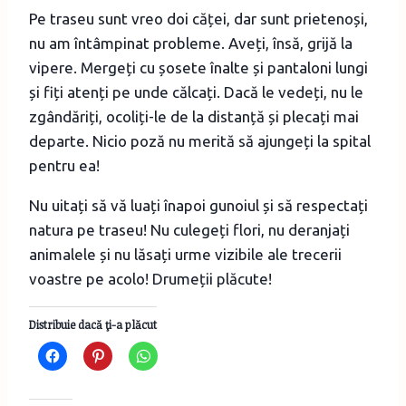
Pe traseu sunt vreo doi căței, dar sunt prietenoși,
nu am întâmpinat probleme. Aveți, însă, grijă la
vipere. Mergeți cu șosete înalte și pantaloni lungi
și fiți atenți pe unde călcați. Dacă le vedeți, nu le
zgândăriți, ocoliți-le de la distanță și plecați mai
departe. Nicio poză nu merită să ajungeți la spital
pentru ea!
Nu uitați să vă luați înapoi gunoiul și să respectați
natura pe traseu! Nu culegeți flori, nu deranjați
animalele și nu lăsați urme vizibile ale trecerii
voastre pe acolo! Drumeții plăcute!
Distribuie dacă ţi-a plăcut