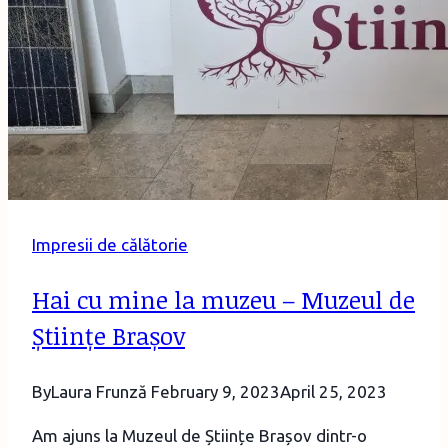
Pânze
și
Povești
de
la
Mândra
Impresii de călătorie
Hai cu mine la muzeu – Muzeul de
Științe Brașov
By
Laura Frunză
February 9, 2023
April 25, 2023
Am ajuns la Muzeul de Științe Brașov dintr-o