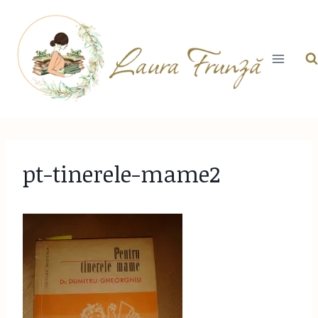
Skip
to
content
pt-tinerele-mame2