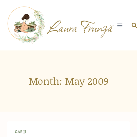
Skip
to
content
Month: May 2009
CĂRŢI