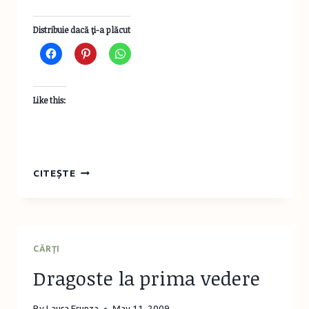
Distribuie dacă ţi-a plăcut
Like this:
LEAPŞA
CITEȘTE
CU
ŞI
DESPRE
CĂRŢI
CĂRŢI
Dragoste la prima vedere
By
Laura Frunza
May 11, 2009