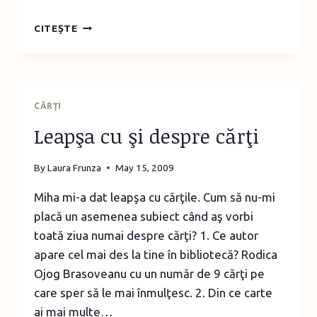
LUNĂ
CITEȘTE
PLINĂ
DE
KELLEY
ARMSTRONG
CĂRŢI
Leapşa cu şi despre cărţi
By
Laura Frunza
May 15, 2009
Miha mi-a dat leapşa cu cărţile. Cum să nu-mi
placă un asemenea subiect când aş vorbi
toată ziua numai despre cărţi? 1. Ce autor
apare cel mai des la tine în bibliotecă? Rodica
Ojog Brasoveanu cu un număr de 9 cărţi pe
care sper să le mai înmulţesc. 2. Din ce carte
ai mai multe…