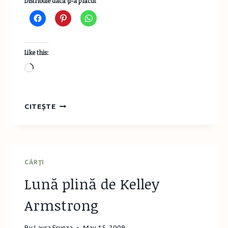
Distribuie dacă ţi-a plăcut
Like this:
Loading…
IDEI
CITEȘTE
DE
MENIURI
SUB
10
LEI
CĂRŢI
Lună plină de Kelley
Armstrong
By
Laura Frunza
May 15, 2009