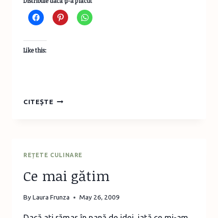
Distribuie dacă ţi-a plăcut
Like this:
DIVERSIFICARE
CITEȘTE
–
PIURE
DE
FRUCTE
PENTRU
REȚETE CULINARE
BEBELUŞI
Ce mai gătim
By
Laura Frunza
May 26, 2009
Dacă aţi rămas în pană de idei, iată ce mi-am