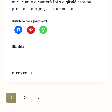
mici, cum e o cameră foto digitală care nu
prea mai merge şi cu care nu am…
Distribuie dacă ţi-a plăcut
Like this:
CUM
CITEȘTE
SE
RECICLEAZĂ
ELECTRONICELE?
Page
Next
1
2
navigation
Page