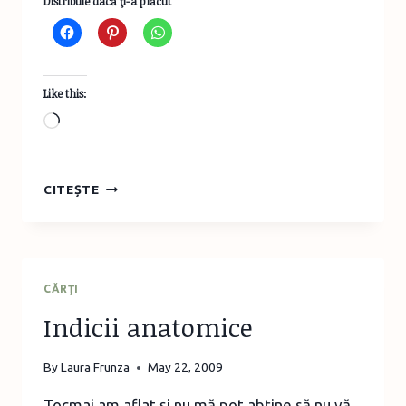
Distribuie dacă ţi-a plăcut
Like this:
Loading…
VICTORIE!
CITEȘTE
CĂRŢI
Indicii anatomice
By
Laura Frunza
May 22, 2009
Tocmai am aflat şi nu mă pot abţine să nu vă