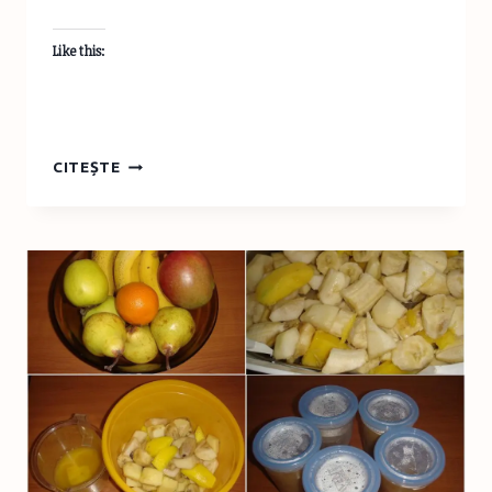
Like this:
DINCOLO
CITEȘTE
DE
PĂDUREA
ÎNTUNECATĂ