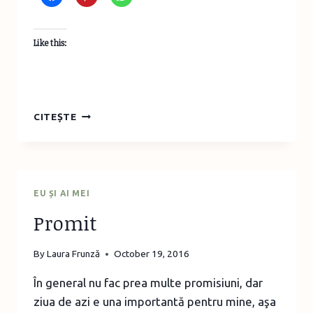
Like this:
GĂTEŞTE
CITEȘTE
CU
ELIZA,
EPISODUL
4
–
EU ȘI AI MEI
CARTOFI
Promit
COPŢI
DE
DOUĂ
By
Laura Frunză
October 19, 2016
ORI
În general nu fac prea multe promisiuni, dar
ziua de azi e una importantă pentru mine, aşa