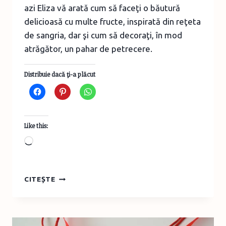
azi Eliza vă arată cum să faceţi o băutură
delicioasă cu multe fructe, inspirată din reţeta
de sangria, dar şi cum să decoraţi, în mod
atrăgător, un pahar de petrecere.
Distribuie dacă ţi-a plăcut
Like this:
Loading…
GĂTEŞTE
CITEȘTE
CU
ELIZA,
EPISODUL
5