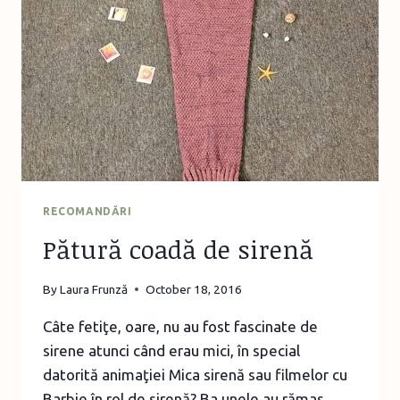
RECOMANDĂRI
Pătură coadă de sirenă
By
Laura Frunză
October 18, 2016
Câte fetiţe, oare, nu au fost fascinate de
sirene atunci când erau mici, în special
datorită animaţiei Mica sirenă sau filmelor cu
Barbie în rol de sirenă? Ba unele au rămas