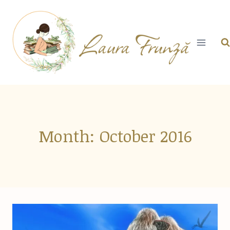
Skip
to
content
Month: October 2016