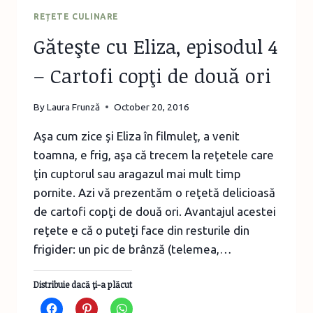
REȚETE CULINARE
Găteşte cu Eliza, episodul 4
– Cartofi copţi de două ori
By
Laura Frunză
October 20, 2016
Aşa cum zice şi Eliza în filmuleţ, a venit
toamna, e frig, aşa că trecem la reţetele care
ţin cuptorul sau aragazul mai mult timp
pornite. Azi vă prezentăm o reţetă delicioasă
de cartofi copţi de două ori. Avantajul acestei
reţete e că o puteţi face din resturile din
frigider: un pic de brânză (telemea,…
Distribuie dacă ţi-a plăcut