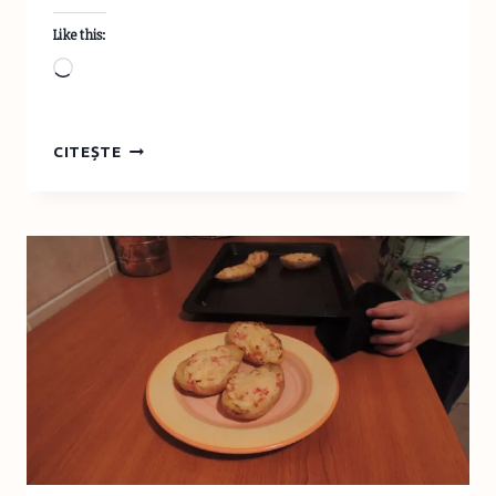
Like this:
Loading…
DRUMEŢIE
CITEȘTE
MONTANĂ
ÎN
FAMILIE