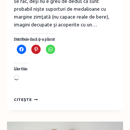
se fac, deşi nu e greu de dedus că sunt
probabil nişte suporturi de medalioane cu
margine zimţată (nu capace reale de bere),
imagini decupate şi acoperite cu un…
Distribuie dacă ţi-a plăcut
Like this:
Loading…
COLIER
CITEȘTE
DIN
CAPAC
DE
BERE