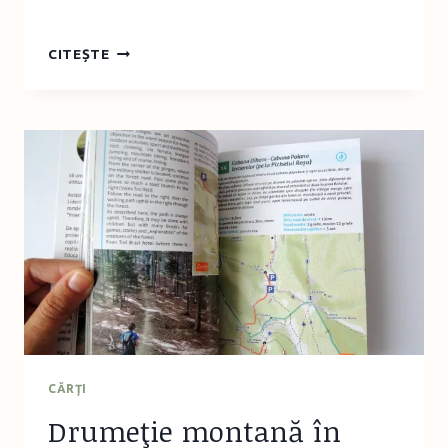
PETRECERE
CITEȘTE
ÎN
PIJAMALE
CU
ELENA
DIN
AVALOR
CĂRŢI
Drumeţie montană în