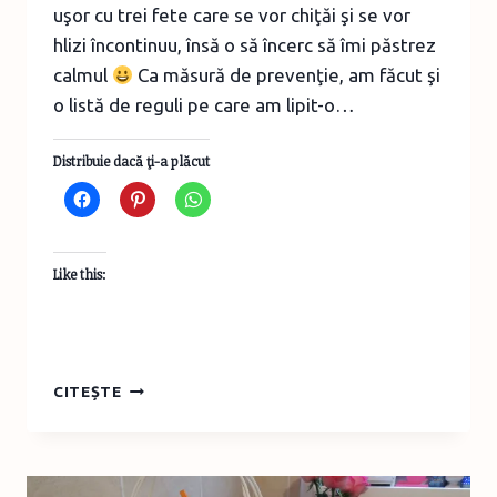
uşor cu trei fete care se vor chiţăi şi se vor
hlizi încontinuu, însă o să încerc să îmi păstrez
calmul
Ca măsură de prevenţie, am făcut şi
o listă de reguli pe care am lipit-o…
Distribuie dacă ţi-a plăcut
Like this:
ALTE
CITEȘTE
SFATURI
PENTRU
O
PETRECERE