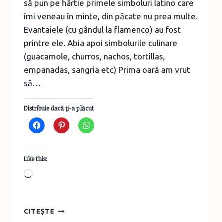
să pun pe hârtie primele simboluri latino care
îmi veneau în minte, din păcate nu prea multe.
Evantaiele (cu gândul la flamenco) au fost
printre ele. Abia apoi simbolurile culinare
(guacamole, churros, nachos, tortillas,
empanadas, sangria etc) Prima oară am vrut
să…
Distribuie dacă ţi-a plăcut
Like this:
Loading…
EVANTAIE
CITEȘTE
DIN