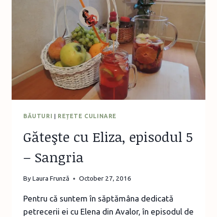
ÎN
PIJAMALE
BĂUTURI
|
REȚETE CULINARE
Găteşte cu Eliza, episodul 5
– Sangria
By
Laura Frunză
October 27, 2016
Pentru că suntem în săptămâna dedicată
petrecerii ei cu Elena din Avalor, în episodul de