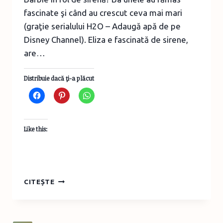
fascinate şi când au crescut ceva mai mari
(graţie serialului H2O – Adaugă apă de pe
Disney Channel). Eliza e fascinată de sirene,
are…
Distribuie dacă ţi-a plăcut
Like this:
PĂTURĂ
CITEȘTE
COADĂ
DE
SIRENĂ