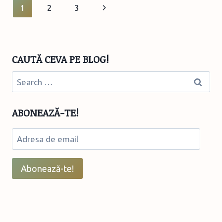
Page
Next
1
2
3
navigation
Page
CAUTĂ CEVA PE BLOG!
Search
for:
ABONEAZĂ-TE!
Adresa
de
email
Abonează-te!