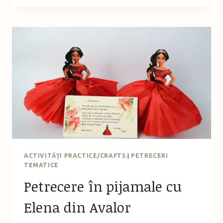
CARTON
ŞI
SPATULE
DE
LEMN
ACTIVITĂŢI PRACTICE/CRAFTS
|
PETRECERI
TEMATICE
Petrecere în pijamale cu
Elena din Avalor