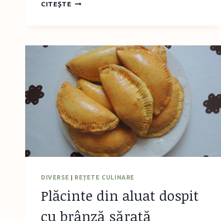
MY
CITEȘTE
FIRST
READING
LIBRARY
–
USBORNE
DIVERSE
|
REȚETE CULINARE
Plăcinte din aluat dospit
cu brânză sărată