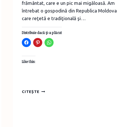
frământat, care e un pic mai migăloasă. Am
întrebat o gospodină din Republica Moldova
care reţetă e tradiţională şi…
Distribuie dacă ţi-a plăcut
Like this:
CĂCIULA
CITEȘTE
LUI
GUGUŢĂ