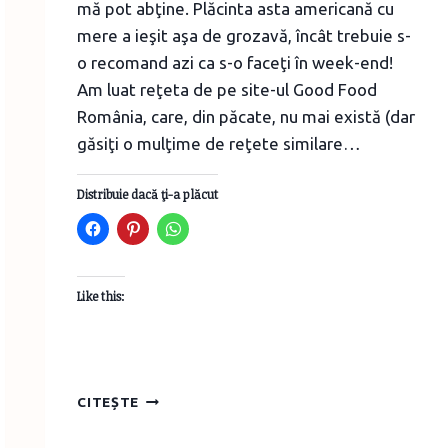
mă pot abţine. Plăcinta asta americană cu
mere a ieşit aşa de grozavă, încât trebuie s-
o recomand azi ca s-o faceţi în week-end!
Am luat reţeta de pe site-ul Good Food
România, care, din păcate, nu mai există (dar
găsiţi o mulţime de reţete similare…
Distribuie dacă ţi-a plăcut
Like this:
PLĂCINTĂ
CITEȘTE
AMERICANĂ
CU