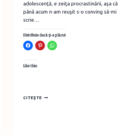
adolescenţă, e zeiţa procrastinării, aşa că
până acum n-am reuşit s-o conving să-mi
scrie…
Distribuie dacă ţi-a plăcut
Like this:
DE
CITEȘTE
AZI,
REŢETE
VEGETARIENE
ŞI
VEGANE/RAW
PE