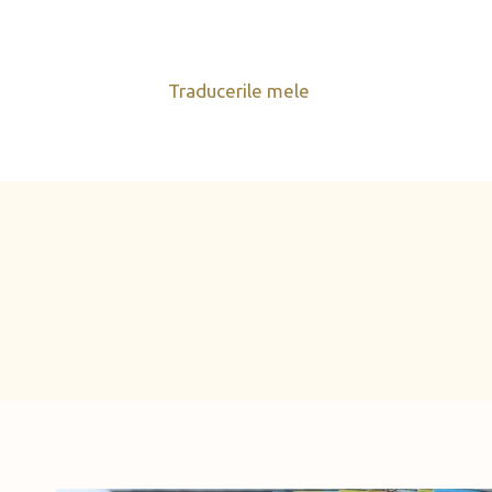
Skip
to
content
Traducerile mele