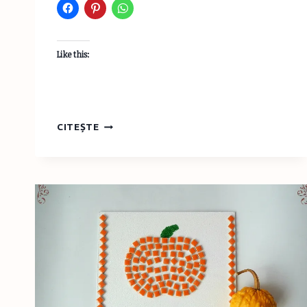
Like this:
USBORNE
CITEȘTE
–
SPECTATOR’S
GUIDES
–
PENTRU
COPIII
PASIONAȚI
DE
SPORT