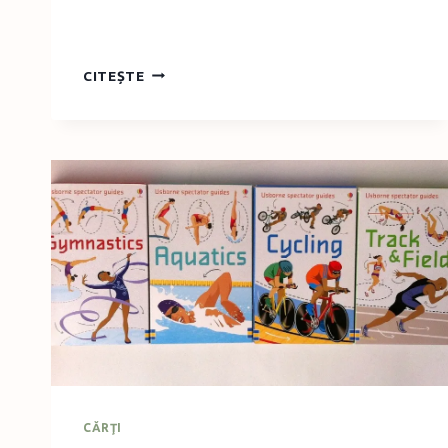
PLĂCINTE
CITEȘTE
DIN
ALUAT
DOSPIT
CU
BRÂNZĂ
SĂRATĂ
CĂRŢI