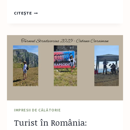
TURIST
CITEȘTE
ÎN
ROMÂNIA:
VACANȚĂ
ACTIVĂ
ÎN
APUSENI
IMPRESII DE CĂLĂTORIE
Turist în România: