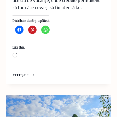
acesta de vacanțe, unde trebuie permanent
să fac câte ceva și să fiu atentă la…
Distribuie dacă ţi-a plăcut
Like this:
Loading…
AM
CITEȘTE
AVUT,
ÎN
SFÂRȘIT,
O
VACANȚĂ
RELAXANTĂ
LA