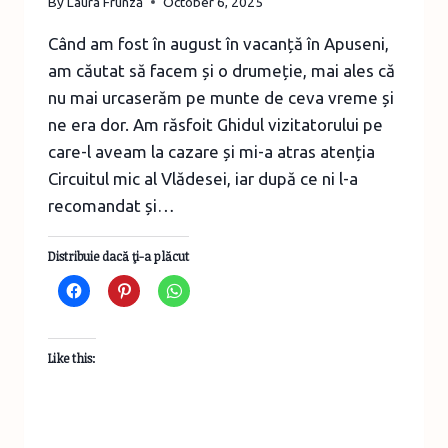
By
Laura Frunză
October 6, 2025
Când am fost în august în vacanță în Apuseni,
am căutat să facem și o drumeție, mai ales că
nu mai urcaserăm pe munte de ceva vreme și
ne era dor. Am răsfoit Ghidul vizitatorului pe
care-l aveam la cazare și mi-a atras atenția
Circuitul mic al Vlădesei, iar după ce ni l-a
recomandat și…
Distribuie dacă ţi-a plăcut
Like this: