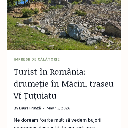
IMPRESII DE CĂLĂTORIE
Turist în România:
drumeție în Măcin, traseu
Vf Țuțuiatu
By
Laura Frunză
May 15, 2026
Ne doream foarte mult să vedem bujorii
dobrogeni, dar anul ăsta am fost prea