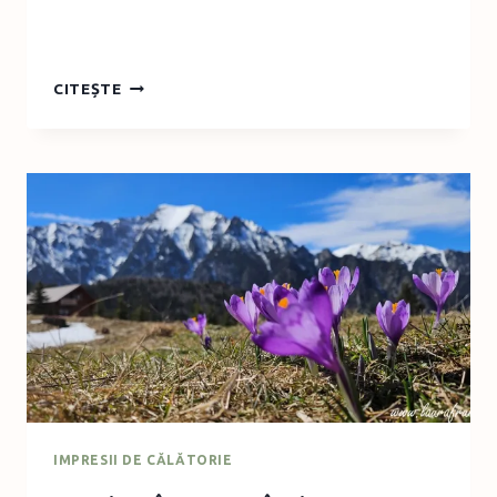
OPT
CITEȘTE
ZILE
PE
DRUMURILE
GRECIEI:
PROGRAMUL
DETALIAT
ȘI
OBIECTIVE
IMPRESII DE CĂLĂTORIE