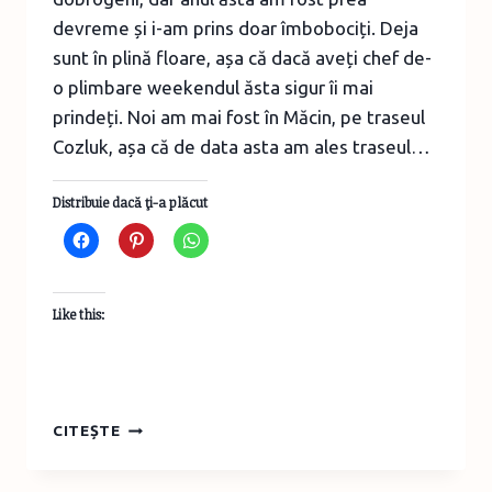
devreme și i-am prins doar îmbobociți. Deja
sunt în plină floare, așa că dacă aveți chef de-
o plimbare weekendul ăsta sigur îi mai
prindeți. Noi am mai fost în Măcin, pe traseul
Cozluk, așa că de data asta am ales traseul…
Distribuie dacă ţi-a plăcut
Like this:
TURIST
CITEȘTE
ÎN
ROMÂNIA: