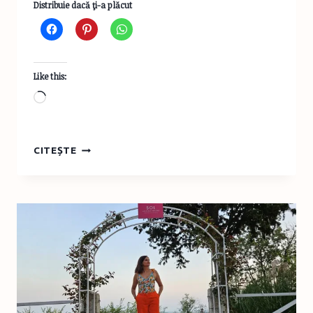
Distribuie dacă ţi-a plăcut
Like this:
Loading…
SPRINT
CITEȘTE
SPANIOL
2024
–
AVENTURA
NOASTRĂ
LA
PORT
AVENTURA
PARK