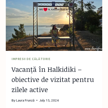
DE
VINURI
LA
CHÂTEAU
PURCARI
IMPRESII DE CĂLĂTORIE
Vacanță în Halkidiki –
obiective de vizitat pentru
zilele active
By
Laura Frunză
July 15, 2024