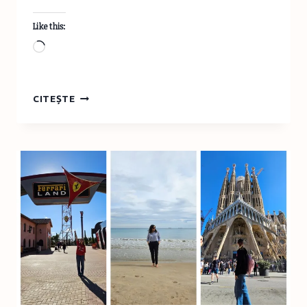
Like this:
Loading…
TURIST
CITEȘTE
ÎN
ROMÂNIA:
CONCERT
DE
VIOARĂ
LA
CABANA
CARAIMAN