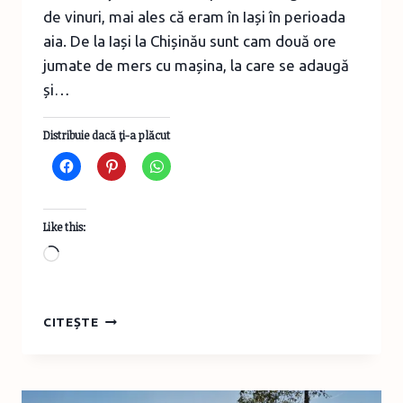
de vinuri, mai ales că eram în Iași în perioada
aia. De la Iași la Chișinău sunt cam două ore
jumate de mers cu mașina, la care se adaugă
și…
Distribuie dacă ţi-a plăcut
Like this:
Loading…
TURIST
CITEȘTE
ÎN
MOLDOVA
–
DEGUSTARE