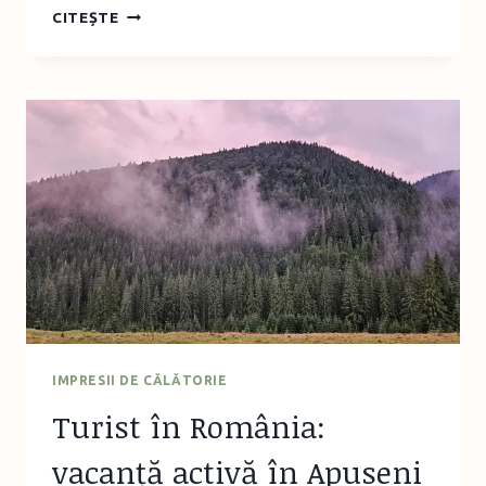
TURIST
CITEȘTE
ÎN
ROMÂNIA:
DRUMEȚIE
CIRCUITUL
MIC
AL
VLĂDESEI
(APUSENI)
IMPRESII DE CĂLĂTORIE
Turist în România:
vacanță activă în Apuseni