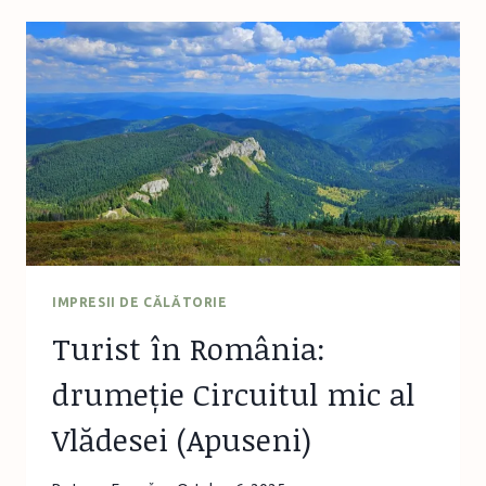
DRUMEȚIE
ÎN
MĂCIN,
TRASEU
VF
ȚUȚUIATU
IMPRESII DE CĂLĂTORIE
Turist în România:
drumeție Circuitul mic al
Vlădesei (Apuseni)