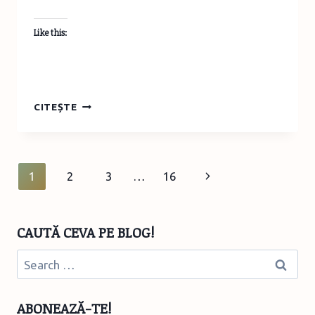
Like this:
TURIST
CITEȘTE
ÎN
ROMÂNIA:
DRUMEȚIE
GURA
Page
Next
1
2
3
…
16
DIHAM
–
navigation
Page
CABANA
DIHAM
CAUTĂ CEVA PE BLOG!
Search
for:
ABONEAZĂ-TE!