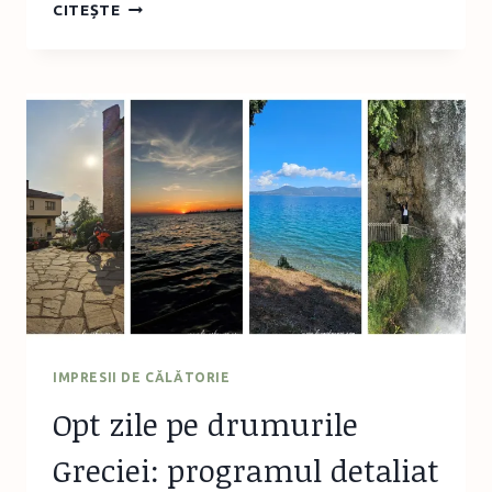
VACANȚĂ
CITEȘTE
ÎN
HALKIDIKI
–
OBIECTIVE
DE
VIZITAT
PENTRU
ZILELE
ACTIVE
IMPRESII DE CĂLĂTORIE
Opt zile pe drumurile
Greciei: programul detaliat