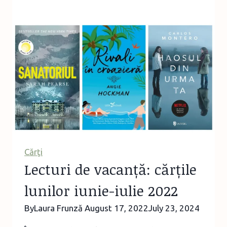
în
România
–
Cobor
în
Țara
Făgărașului
Cărţi
Lecturi de vacanță: cărțile
lunilor iunie-iulie 2022
By
Laura Frunză
August 17, 2022
July 23, 2024