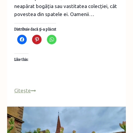
neapărat bogăția sau vastitatea colecției, cât
povestea din spatele ei. Oamenii…
Distribuie dacă ţi-a plăcut
Like this:
Hai
Citește
cu
mine
la
muzeu
–