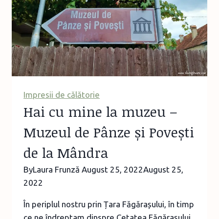
–
august
2022
Impresii de călătorie
Hai cu mine la muzeu –
Muzeul de Pânze și Povești
de la Mândra
By
Laura Frunză
August 25, 2022
August 25,
2022
În periplul nostru prin Țara Făgărașului, în timp
ce ne îndreptam dinspre Cetatea Făgărașului