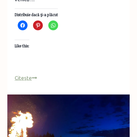
Distribuie dacă ţi-a plăcut
Like this:
Turist
Citește
în
România
–
Festivalul
Sighișoara
Medievală