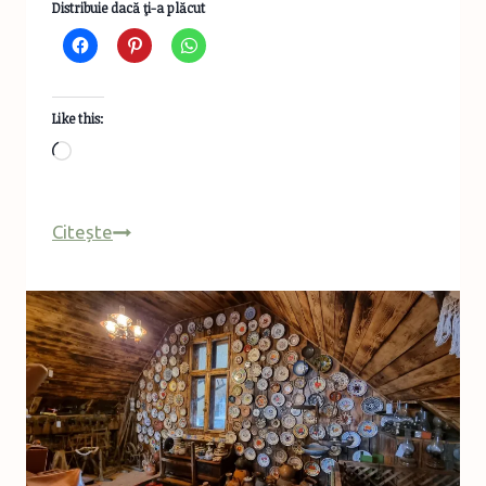
Distribuie dacă ţi-a plăcut
Like this:
Loading…
Turist
Citește
adolescent
în
București
–
varianta
vară
2022