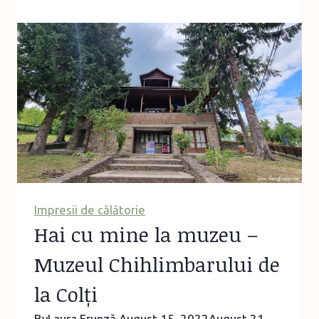
de
vacanță:
cărțile
lunilor
iunie-
iulie
2022
Impresii de călătorie
Hai cu mine la muzeu –
Muzeul Chihlimbarului de
la Colți
By
Laura Frunză
August 15, 2022
August 21,