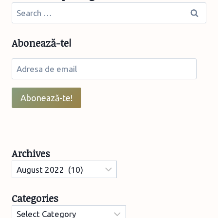
–
Search
Sărbătoarea
for:
tuberozelor
de
Abonează-te!
la
Adresa
Hoghilag
de
email
Abonează-te!
Archives
Archives
Categories
Categories