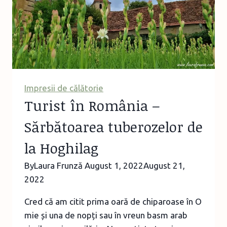
Colecția
etnografică
Zestrea
fetei
Impresii de călătorie
Turist în România –
Sărbătoarea tuberozelor de
la Hoghilag
By
Laura Frunză
August 1, 2022
August 21,
2022
Cred că am citit prima oară de chiparoase în O
mie și una de nopți sau în vreun basm arab