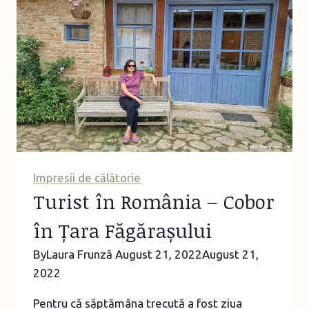
la
muzeu
–
Muzeul
de
Pânze
și
Povești
de
Impresii de călătorie
la
Turist în România – Cobor
Mândra
în Țara Făgărașului
By
Laura Frunză
August 21, 2022
August 21,
2022
Pentru că săptămâna trecută a fost ziua