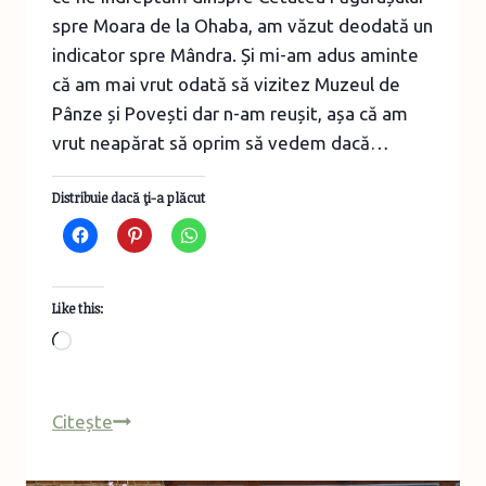
spre Moara de la Ohaba, am văzut deodată un
indicator spre Mândra. Și mi-am adus aminte
că am mai vrut odată să vizitez Muzeul de
Pânze și Povești dar n-am reușit, așa că am
vrut neapărat să oprim să vedem dacă…
Distribuie dacă ţi-a plăcut
Like this:
Loading…
Hai
Citește
cu
mine