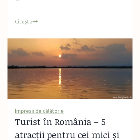
Hai
Citește
cu
mine
la
muzeu
–
Muzeul
Chihlimbarului
de
la
Colți
Impresii de călătorie
Turist în România – 5
atracții pentru cei mici și