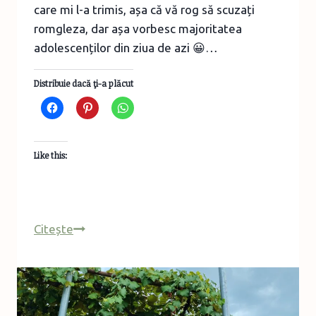
care mi l-a trimis, așa că vă rog să scuzați
romgleza, dar așa vorbesc majoritatea
adolescenților din ziua de azi 😀…
Distribuie dacă ţi-a plăcut
Like this:
Impresii
Citește
din
Tabăra
pe
Terra