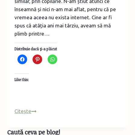
similar, prin copilărie. N-am știut atunci ce
înseamnă și nici n-am mai aflat, pentru că pe
vremea aceea nu exista internet. Cine ar fi
spus că atâția ani mai târziu, aveam să mă
plimb printre…
Distribuie dacă ţi-a plăcut
Like this:
Turist
Citește
în
România
Caută ceva pe blog!