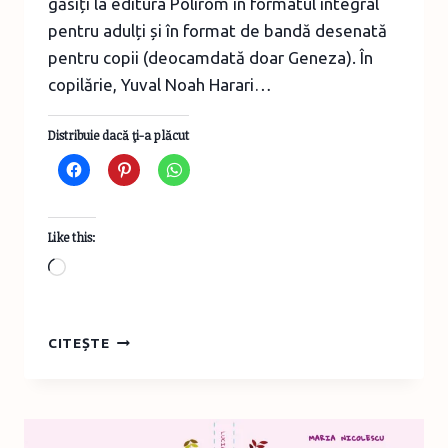
găsiți la editura Polirom în formatul integral
pentru adulți și în format de bandă desenată
pentru copii (deocamdată doar Geneza). În
copilărie, Yuval Noah Harari…
Distribuie dacă ţi-a plăcut
Like this:
Loading…
RECOMANDARE:
CITEȘTE
CĂRȚI
ILUSTRATE
PENTRU
VIITORII
MARI