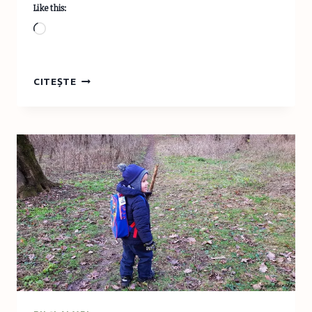
Like this:
Loading…
CUM
CITEȘTE
SĂ
FACI
CELE
MAI
REUȘITE
OUĂ
POȘATE
(OCHIURI
ROMÂNEȘTI)