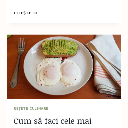
CELE
CITEȘTE
50
DE
JOBURI
ALE
UNEI
MAME
DE
PREADOLESCENT
(ÎNTR-
O
SINGURĂ
ZI)
REȚETE CULINARE
Cum să faci cele mai