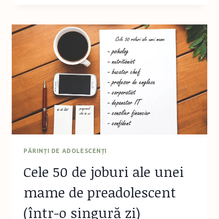
PENTRU
FANII
SERIEI
HARRY
POTTER
PĂRINȚI DE ADOLESCENȚI
Cele 50 de joburi ale unei
mame de preadolescent
(într-o singură zi)