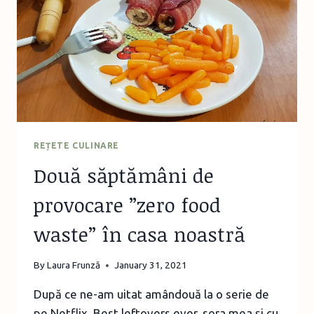
REȚETE CULINARE
Două săptămâni de
provocare ”zero food
waste” în casa noastră
By
Laura Frunză
January 31, 2021
După ce ne-am uitat amândouă la o serie de
pe Netflix, Best leftovers ever, sora mea și cu