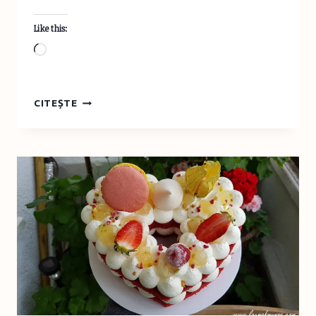
Like this:
Loading…
CE
CITEȘTE
A
ÎNVĂȚAT
VLAD
LA
GRĂDINIȚA
DE
ACASĂ