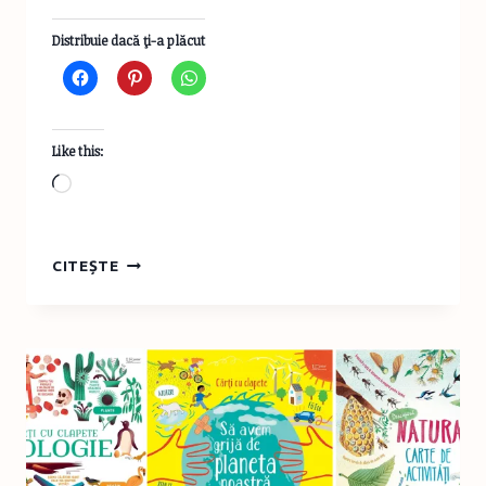
Distribuie dacă ţi-a plăcut
Like this:
Loading…
MICI
CITEȘTE
AFACERI
DIN
IAȘI
CĂRORA
MERITĂ
SĂ
LE
DAȚI
BANII