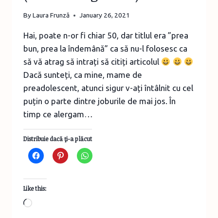
By
Laura Frunză
January 26, 2021
Hai, poate n-or fi chiar 50, dar titlul era ”prea
bun, prea la îndemână” ca să nu-l folosesc ca
să vă atrag să intrați să citiți articolul
Dacă sunteți, ca mine, mame de
preadolescent, atunci sigur v-ați întâlnit cu cel
puțin o parte dintre joburile de mai jos. În
timp ce alergam…
Distribuie dacă ţi-a plăcut
Like this:
Loading…