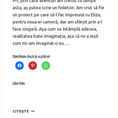
Pff, prin câte aventuri am trecut cu lampa
asta, aș putea scrie un foileton. Am vrut să fie
un proiect pe care să-l fac împreună cu Eliza,
pentru noua ei cameră, dar am sfârșit prin a-l
face singură. Așa cum se întâmplă adesea,
realitatea bate imaginația, așa că nu a ieșit
cum mi-am imaginat-o eu….
Distribuie dacă ţi-a plăcut
Like this:
LAMPĂ
CITEȘTE
DIY