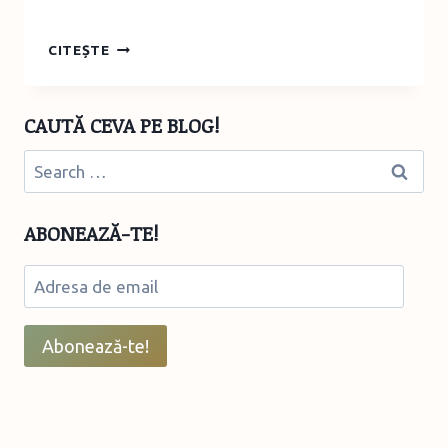
CĂRȚILE
CITEȘTE
LUNII
DECEMBRIE
2020
CAUTĂ CEVA PE BLOG!
ȘI
CARTEA
Search
MEA
for:
PREFERATĂ
DIN
ABONEAZĂ-TE!
ACEST
AN
Adresa
de
email
Abonează-te!