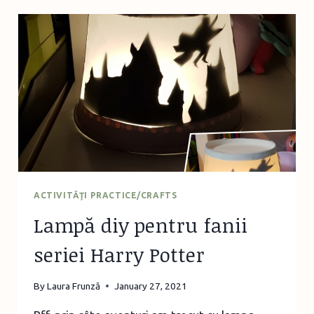
PROVOCARE
”ZERO
FOOD
WASTE”
ÎN
CASA
NOASTRĂ
ACTIVITĂŢI PRACTICE/CRAFTS
Lampă diy pentru fanii
seriei Harry Potter
By
Laura Frunză
January 27, 2021