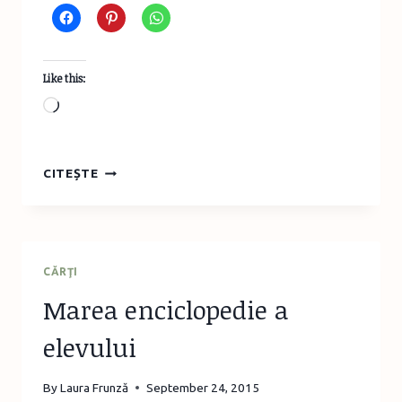
Like this:
Loading…
O
CITEȘTE
POVESTE
DE
SUCCES
–
MIOARA
CĂRŢI
MIHAI
Marea enciclopedie a
DE
LA
elevului
CLUB
MORIŞCA
By
Laura Frunză
September 24, 2015