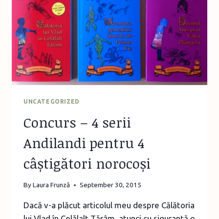
UNCATEGORIZED
Concurs – 4 serii
Andilandi pentru 4
câștigători norocoși
By
Laura Frunză
September 30, 2015
Dacă v-a plăcut articolul meu despre Călătoria
lui Vlad în Celălalt Tărâm, atunci cu siguranţă o