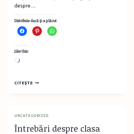
despre…
Distribuie dacă ţi-a plăcut
Like this:
Loading…
PENTRU
CITEȘTE
BUCUREŞTI
–
CITIM
ÎN
IARBĂ
UNCATEGORIZED
Întrebări despre clasa