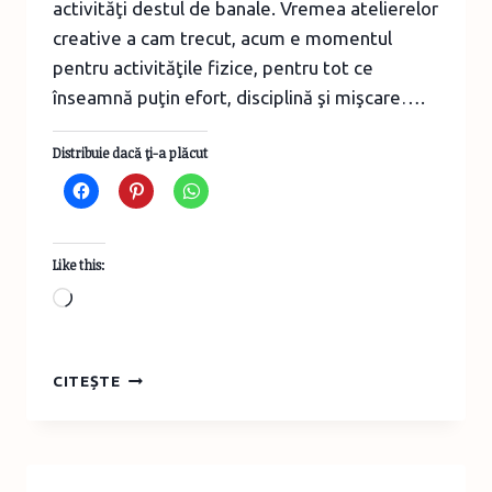
activităţi destul de banale. Vremea atelierelor
creative a cam trecut, acum e momentul
pentru activităţile fizice, pentru tot ce
înseamnă puţin efort, disciplină şi mişcare….
Distribuie dacă ţi-a plăcut
Like this:
Loading…
NO
CITEȘTE
GRAVITY
–
CLUB
DE
AVENTURĂ