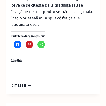
ceva ce se citeşte pe la grădiniţă sau se
învaţă pe de rost pentru serbări sau la şcoală.
Însă o prietenă mi-a spus că fetiţa ei e
pasionată de…
Distribuie dacă ţi-a plăcut
Like this:
CĂRŢI
CITEȘTE
CU
POEZII
PENTRU
COPII