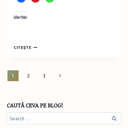
Like this:
CÂTE
CITEȘTE
CEVA
DESPRE
FILOZOFIA
MONTESSORI
Page
Next
1
2
3
navigation
Page
CAUTĂ CEVA PE BLOG!
Search
for: