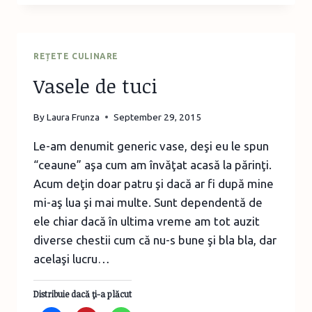
4
SERII
ANDILANDI
PENTRU
REȚETE CULINARE
4
Vasele de tuci
CÂȘTIGĂTORI
NOROCOȘI
By
Laura Frunza
September 29, 2015
Le-am denumit generic vase, deşi eu le spun
“ceaune” aşa cum am învăţat acasă la părinţi.
Acum deţin doar patru şi dacă ar fi după mine
mi-aş lua şi mai multe. Sunt dependentă de
ele chiar dacă în ultima vreme am tot auzit
diverse chestii cum că nu-s bune şi bla bla, dar
acelaşi lucru…
Distribuie dacă ţi-a plăcut