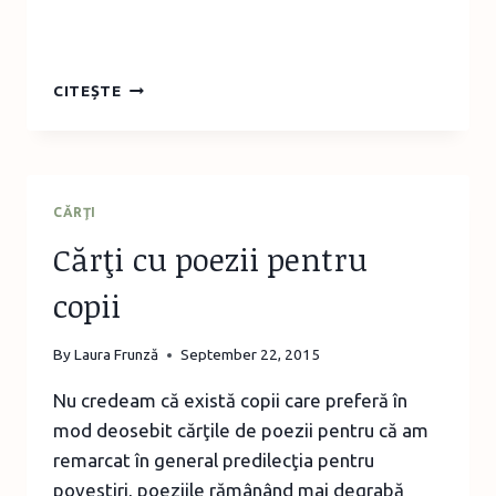
ÎNTREBĂRI
CITEȘTE
DESPRE
CLASA
DISNEY
CĂRŢI
Cărţi cu poezii pentru
copii
By
Laura Frunză
September 22, 2015
Nu credeam că există copii care preferă în
mod deosebit cărţile de poezii pentru că am
remarcat în general predilecţia pentru
povestiri, poeziile rămânând mai degrabă