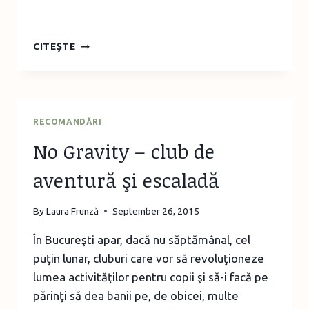
DEZVOLTAREA
CITEȘTE
COGNITIVĂ
A
COPILULUI
RECOMANDĂRI
No Gravity – club de
aventură şi escaladă
By
Laura Frunză
September 26, 2015
În Bucureşti apar, dacă nu săptămânal, cel
puţin lunar, cluburi care vor să revoluţioneze
lumea activităţilor pentru copii şi să-i facă pe
părinţi să dea banii pe, de obicei, multe