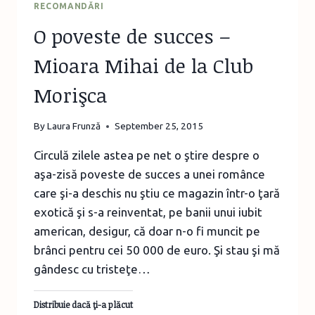
RECOMANDĂRI
ŞI
O poveste de succes –
ESCALADĂ
Mioara Mihai de la Club
Morişca
By
Laura Frunză
September 25, 2015
Circulă zilele astea pe net o ştire despre o
aşa-zisă poveste de succes a unei românce
care şi-a deschis nu ştiu ce magazin într-o ţară
exotică şi s-a reinventat, pe banii unui iubit
american, desigur, că doar n-o fi muncit pe
brânci pentru cei 50 000 de euro. Şi stau şi mă
gândesc cu tristeţe…
Distribuie dacă ţi-a plăcut