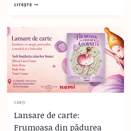
FRAGMENT
CITEȘTE
ÎN
PREMIERĂ:
COD
612.
CINE
L-
A
UCIS
PE
MICUL
PRINȚ?
CĂRŢI
Lansare de carte:
Frumoasa din pădurea