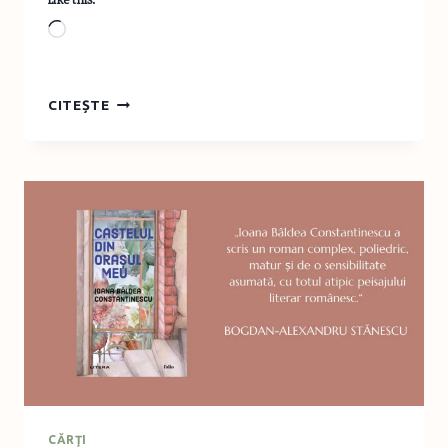
Loading…
BOOK
CITEȘTE
REVIEW:
VIAȚA
CA
UN
FILM,
VALÉRIE
PERRIN,
EDITURA
LITERA
CĂRŢI