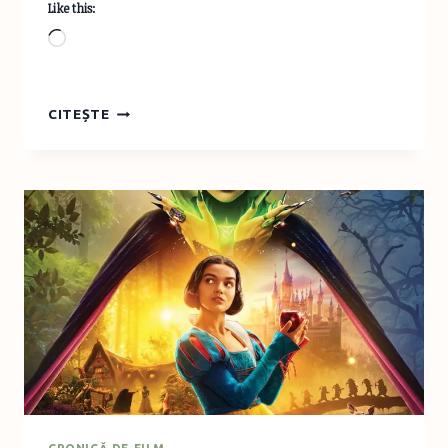
Like this:
Loading…
LANSARE
CITEȘTE
DE
CARTE:
FRUMOASA
DIN
PĂDUREA
ADORMITĂ,
NEMIRA