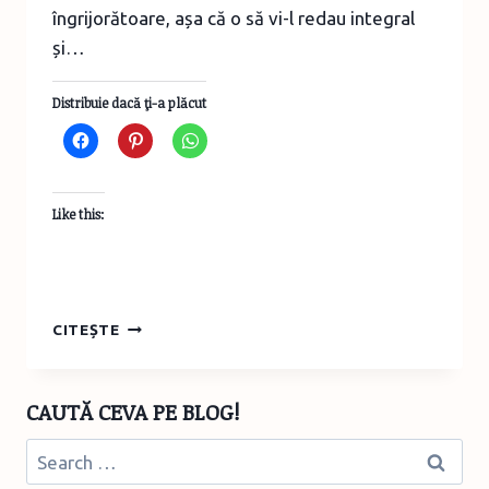
îngrijorătoare, așa că o să vi-l redau integral
și…
Distribuie dacă ţi-a plăcut
Like this:
INSTASORRY:
CITEȘTE
REZULTATELE
STUDIULUI
„IUBIREA
CAUTĂ CEVA PE BLOG!
ȘI
ABUZUL
Search
LA
for:
GEN