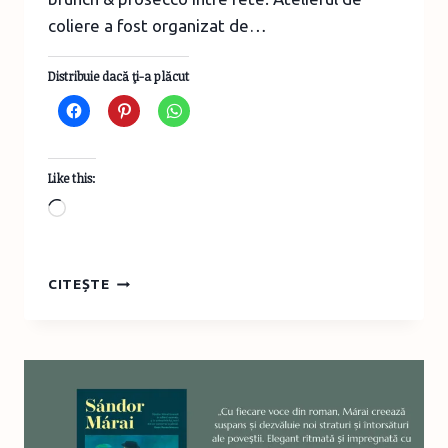
coliere a fost organizat de…
Distribuie dacă ţi-a plăcut
Like this:
Loading…
ATELIER
CITEȘTE
DE
COLIERE
ȘI
BRUNCH
LA
ITALIAN
VINTAGE
CAFFE