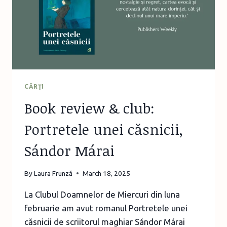
&
PROSECCO
BAR
CĂRŢI
Book review & club:
Portretele unei căsnicii,
Sándor Márai
By
Laura Frunză
March 18, 2025
La Clubul Doamnelor de Miercuri din luna
februarie am avut romanul Portretele unei
căsnicii de scriitorul maghiar Sándor Márai