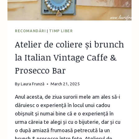
RECOMANDĂRI
|
TIMP LIBER
Atelier de coliere și brunch
la Italian Vintage Caffe &
Prosecco Bar
By
Laura Frunză
March 21, 2025
Anul acesta, de ziua surorii mele am ales să-i
dăruiesc o experiență în locul unui cadou
obișnuit și numai bine că e o experiență în
urma căreia te alegi și cu o bijuterie, dar și cu
o după amiază frumoasă petrecută la un
brunch & prosecco între fete. Atelierul de