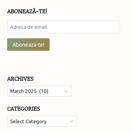
Z
ABONEAZĂ-TE!
ȘI
ALPHA”
Adresa
de
email
Abonează-te!
ARCHIVES
Archives
CATEGORIES
Categories