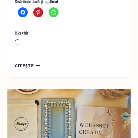
Distribuie dacă ţi-a plăcut
Like this:
Loading…
ALBĂ
CITEȘTE
CA
ZĂPADA,
O
POVESTE
CLASICĂ
ÎNTR-
O
REINTERPRETARE
MODERNĂ