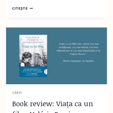
SISTEM
CITEȘTE
SOLAR
ROTATIV:
PROIECT
ȘCOLAR
LA
CLASA
A
DOUA
CĂRŢI
Book review: Viața ca un