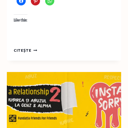
Like this:
BOOK
CITEȘTE
REVIEW
&
CLUB:
CASTELUL
DIN
ORAȘUL
MEU,
EDITURA
LITERA