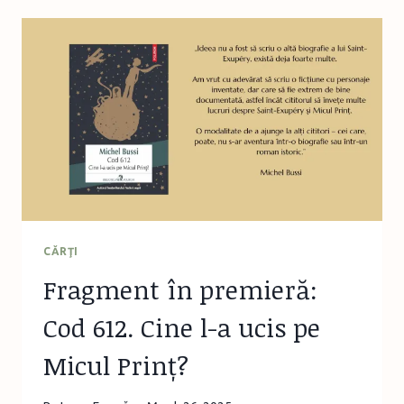
17
ANI
LANSEAZĂ
ASOCIAȚIA
„PRIN
TINE
FACI
BINE”
CĂRŢI
Fragment în premieră:
Cod 612. Cine l-a ucis pe
Micul Prinț?