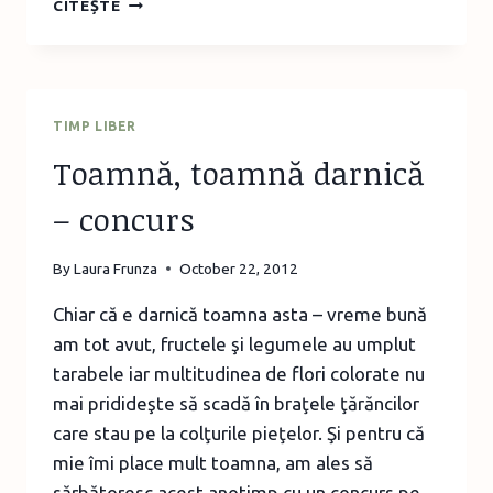
CITEȘTE
ÎN
FARFURIE
–
SUGESTII
DE
TIMP LIBER
MIC
Toamnă, toamnă darnică
DEJUN
AMUZANT
– concurs
By
Laura Frunza
October 22, 2012
Chiar că e darnică toamna asta – vreme bună
am tot avut, fructele şi legumele au umplut
tarabele iar multitudinea de flori colorate nu
mai pridideşte să scadă în braţele ţărăncilor
care stau pe la colţurile pieţelor. Şi pentru că
mie îmi place mult toamna, am ales să
sărbătoresc acest anotimp cu un concurs pe…