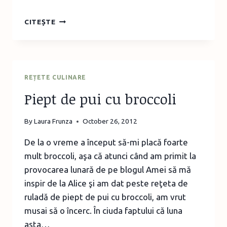
DOVLECI
CITEȘTE
DIN
MĂRGELE
TERMOADEZIVE
REȚETE CULINARE
Piept de pui cu broccoli
By
Laura Frunza
October 26, 2012
De la o vreme a început să-mi placă foarte
mult broccoli, aşa că atunci când am primit la
provocarea lunară de pe blogul Amei să mă
inspir de la Alice şi am dat peste reţeta de
ruladă de piept de pui cu broccoli, am vrut
musai să o încerc. În ciuda faptului că luna
asta…