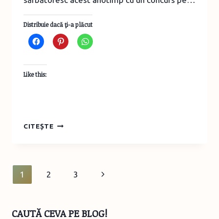
Distribuie dacă ţi-a plăcut
Like this:
TOAMNĂ,
CITEȘTE
TOAMNĂ
DARNICĂ
–
CONCURS
Page
Next
1
2
3
navigation
Page
CAUTĂ CEVA PE BLOG!