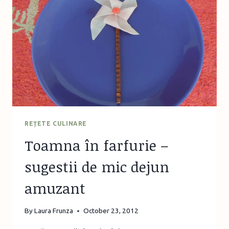
DIN
FÂŞII
DE
HÂRTIE
ŞI
CĂPĂŢÂNI
DE
USTUROI
REȚETE CULINARE
Toamna în farfurie –
sugestii de mic dejun
amuzant
By
Laura Frunza
October 23, 2012