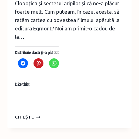
Clopoţica şi secretul aripilor şi că ne-a plăcut
foarte mult. Cum puteam, în cazul acesta, să
ratăm cartea cu povestea filmului apărută la
editura Egmont? Noi am primit-o cadou de
la…
Distribuie dacă ţi-a plăcut
Like this:
CLOPOŢICA
CITEȘTE
ŞI
SECRETUL
ARIPILOR