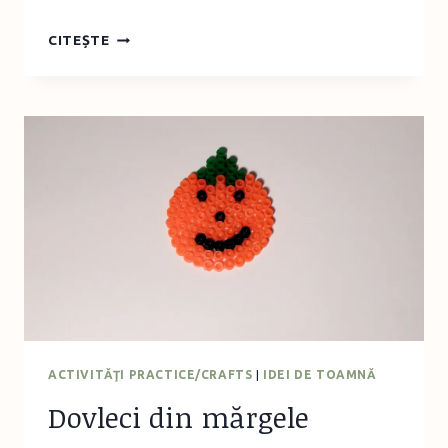
APLICAŢIA
CITEȘTE
PENTRU
IPAD
DE
LA
LUCIA
MUNTEAN
PUBLISHING
ACTIVITĂŢI PRACTICE/CRAFTS
|
IDEI DE TOAMNĂ
Dovleci din mărgele