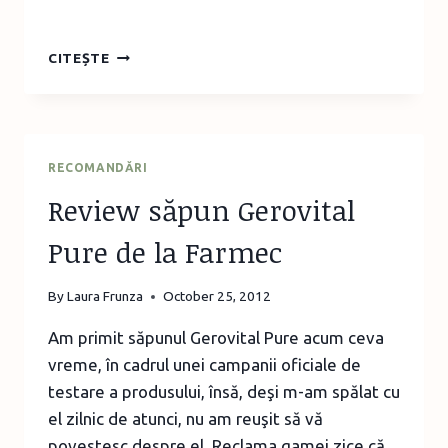
CONCURS
CITEȘTE
–
UN
VOUCHER
DE
60
RECOMANDĂRI
DE
Review săpun Gerovital
LEI
DE
Pure de la Farmec
LA
NEMIRA
By
Laura Frunza
October 25, 2012
Am primit săpunul Gerovital Pure acum ceva
vreme, în cadrul unei campanii oficiale de
testare a produsului, însă, deşi m-am spălat cu
el zilnic de atunci, nu am reuşit să vă
povestesc despre el. Reclama gamei zice că