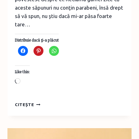
aceste săpunuri nu conţin parabeni, însă drept
să vă spun, nu ştiu dacă mi-ar păsa foarte
tare…
Distribuie dacă ţi-a plăcut
Like this:
Loading…
REVIEW
CITEȘTE
SĂPUN
GEROVITAL
PURE
DE
LA