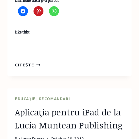
Distribuie dacă ţi-a plăcut
Like this:
PICTURĂ
CITEȘTE
PE
STICLĂ
–
EDITURA
CASA
EDUCAŢIE
|
RECOMANDĂRI
Aplicaţia pentru iPad de la
Lucia Muntean Publishing
By
Laura Frunza
October 29, 2012