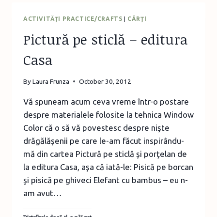
–
CARTE
ACTIVITĂŢI PRACTICE/CRAFTS
|
CĂRŢI
Pictură pe sticlă – editura
Casa
By
Laura Frunza
October 30, 2012
Vă spuneam acum ceva vreme într-o postare
despre materialele folosite la tehnica Window
Color că o să vă povestesc despre nişte
drăgălăşenii pe care le-am făcut inspirându-
mă din cartea Pictură pe sticlă şi porţelan de
la editura Casa, aşa că iată-le: Pisică pe borcan
şi pisică pe ghiveci Elefant cu bambus – eu n-
am avut…