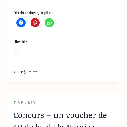
Distribuie dacă ţi-a plăcut
Like this:
Loading…
PIEPT
CITEȘTE
DE
PUI
CU
BROCCOLI
TIMP LIBER
Concurs – un voucher de
60 de lei de la Nemira