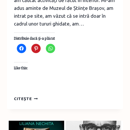
am căutat activități de făcut în interior. Mi-am
adus aminte de Muzeul de Științe Brașov, am
intrat pe site, am văzut că se intră doar în
cadrul unor tururi ghidate, am…
Distribuie dacă ţi-a plăcut
Like this:
HAI
CITEȘTE
CU
MINE
LA
MUZEU
–