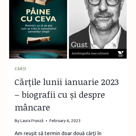
MUZEUL
DE
ȘTIINȚE
BRAȘOV
CĂRŢI
Cărțile lunii ianuarie 2023
– biografii cu și despre
mâncare
By
Laura Frunză
February 6, 2023
Am reușit să termin doar două cărți în