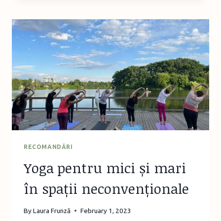
2023
–
BIOGRAFII
CU
ȘI
DESPRE
MÂNCARE
RECOMANDĂRI
Yoga pentru mici și mari
în spații neconvenționale
By
Laura Frunză
February 1, 2023