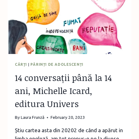
CĂRŢI
|
PĂRINȚI DE ADOLESCENȚI
14 conversații până la 14
ani, Michelle Icard,
editura Univers
By
Laura Frunză
February 20, 2023
Știu cartea asta din 20202 de când a apărut in
limba engleză, am tot propus-o pe la divese