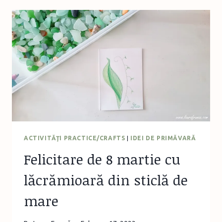
LA
14
ANI,
MICHELLE
ICARD,
EDITURA
UNIVERS
ACTIVITĂŢI PRACTICE/CRAFTS
|
IDEI DE PRIMĂVARĂ
Felicitare de 8 martie cu
lăcrămioară din sticlă de
mare