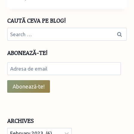
PENTRU
MICI
ȘI
CAUTĂ CEVA PE BLOG!
MARI
ÎN
Search
SPAȚII
for:
NECONVENȚIONALE
ABONEAZĂ-TE!
Adresa
de
email
Abonează-te!
ARCHIVES
Archives