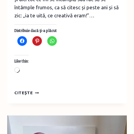
întâmple frumos, ca să citesc și peste ani și să
zic: „ia te uită, ce creativă eram!”…
Distribuie dacă ţi-a plăcut
Like this:
Loading…
MĂRȚIȘOARE
CITEȘTE
DIN
STICLĂ
DE
MARE
DIN
COLECȚIA