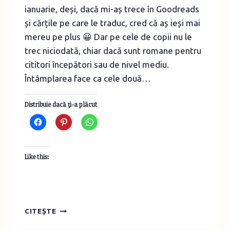
ianuarie, deși, dacă mi-aș trece în Goodreads
și cărțile pe care le traduc, cred că aș ieși mai
mereu pe plus 😀 Dar pe cele de copii nu le
trec niciodată, chiar dacă sunt romane pentru
cititori începători sau de nivel mediu.
Întâmplarea face ca cele două…
Distribuie dacă ţi-a plăcut
Like this:
CĂRȚILE
CITEȘTE
LUNII
IANUARIE