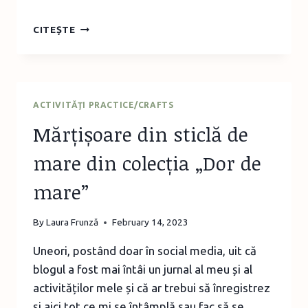
FELICITARE
CITEȘTE
DE
8
MARTIE
CU
LĂCRĂMIOARĂ
ACTIVITĂŢI PRACTICE/CRAFTS
DIN
Mărțișoare din sticlă de
STICLĂ
DE
mare din colecția „Dor de
MARE
mare”
By
Laura Frunză
February 14, 2023
Uneori, postând doar în social media, uit că
blogul a fost mai întâi un jurnal al meu și al
activităților mele și că ar trebui să înregistrez
și aici tot ce mi se întâmplă sau fac să se