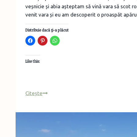
veșnicie și abia așteptam să vină vara să scot ro
venit vara și eu am descoperit o proaspăt apăru
Distribuie dacă ţi-a plăcut
Like this:
Când
Citește
soarele
nu-
ți
mai
e