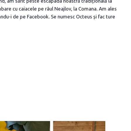
end, am sărit peste escapada noastră tradițională la
imbare cu caiacele pe râul Neajlov, la Comana. Am ales
ându-i de pe Facebook. Se numesc Octeus și fac ture