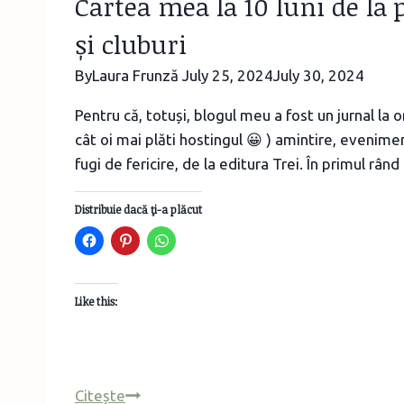
Cartea mea la 10 luni de la 
și cluburi
By
Laura Frunză
July 25, 2024
July 30, 2024
Pentru că, totuși, blogul meu a fost un jurnal la 
cât oi mai plăti hostingul 😀 ) amintire, evenime
fugi de fericire, de la editura Trei. În primul râ
Distribuie dacă ţi-a plăcut
Like this:
Cartea
Citește