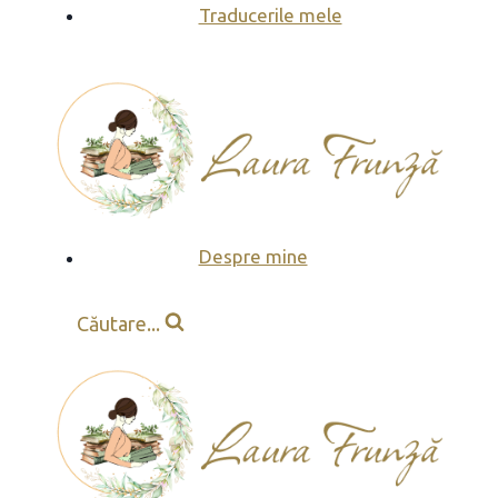
Skip
Traducerile mele
to
content
Despre mine
Căutare...