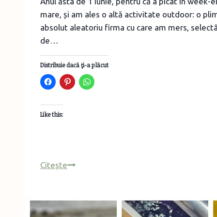
Anul ăsta de 1 iunie, pentru că a picat în week-
mare, și am ales o altă activitate outdoor: o pl
absolut aleatoriu firma cu care am mers, select
de…
Distribuie dacă ţi-a plăcut
Like this:
Cu
Citește
caiacul
pe
Neajlov
–