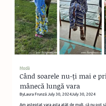
Modă
Când soarele nu-ți mai e p
mânecă lungă vara
By
Laura Frunză
July 30, 2024
July 30, 2024
Am așteptat vara asta atât de mult, că nu pot să