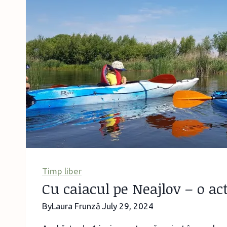
prieten:
cum
am
ajuns
să
port
mânecă
lungă
vara
Timp liber
Cu caiacul pe Neajlov – o ac
By
Laura Frunză
July 29, 2024