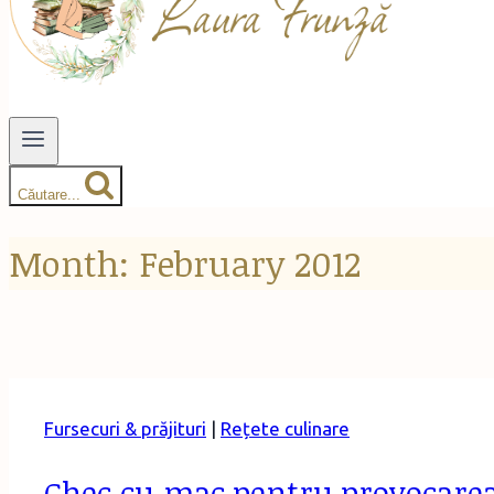
Căutare...
Month: February 2012
Fursecuri & prăjituri
|
Rețete culinare
Chec cu mac pentru provocarea