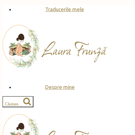
Skip
Traducerile mele
to
content
Despre mine
Căutare...