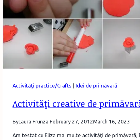
Activităţi practice/Crafts
|
Idei de primăvară
Activităţi creative de primăva
By
Laura Frunza
February 27, 2012
March 16, 2023
Am testat cu Eliza mai multe activităţi de primăvară, î