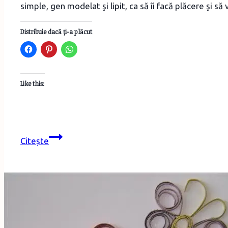
simple, gen modelat şi lipit, ca să îi facă plăcere şi 
Distribuie dacă ţi-a plăcut
Like this:
Activităţi
Citește
creative
de
primăvară
pentru
copii
mai