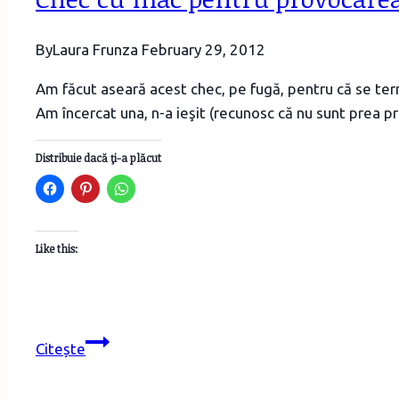
By
Laura Frunza
February 29, 2012
Am făcut aseară acest chec, pe fugă, pentru că se ter
Am încercat una, n-a ieşit (recunosc că nu sunt prea p
Distribuie dacă ţi-a plăcut
Like this:
Chec
Citește
cu
mac