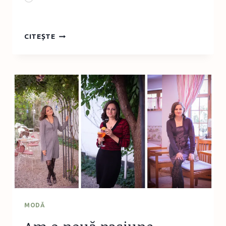
RECOMANDARE
CITEȘTE
DE
PIESĂ
DE
TEATRU
PENTRU
COPII
ȘI
ADULȚI:
ÎN
FAȚĂ
LA
O12
MODĂ