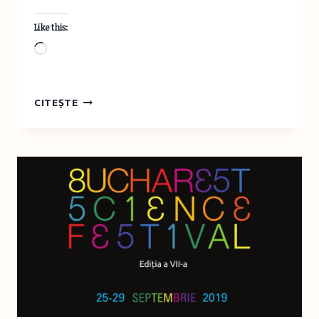
Like this:
Loading…
AM
CITEȘTE
O
NOUĂ
PASIUNE
VESTIMENTARĂ:
ROCHIILE
TRICOTATE
DE
TOAMNĂ