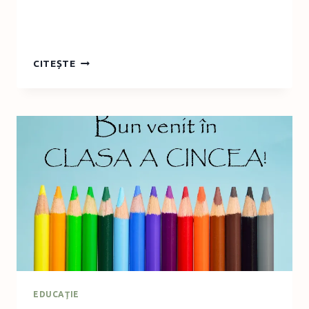
NOI
CITEȘTE
APARIȚII
ÎN
COLECȚIA
JUNIOR
DE
LA
EDITURA
POLIROM
EDUCAŢIE