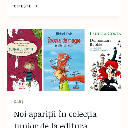
DINCOLO
CITEȘTE
DE
STELE…
–
AUTISM
VOICE
ORGANIZEAZĂ
BALUL
BUCURIEI
CĂRŢI
Noi apariții în colecția
Junior de la editura