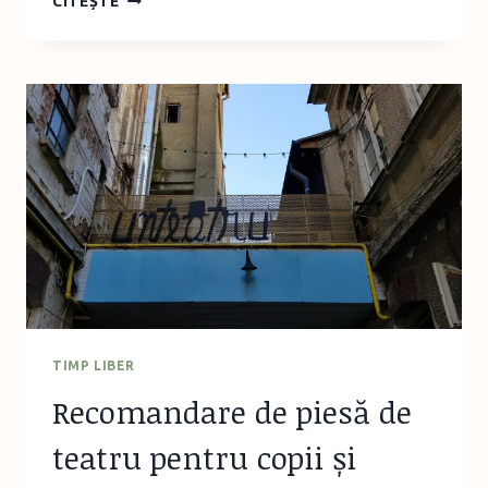
CITEȘTE
IDEI
DE
PACHEȚEL
GUSTOS
ȘI
HRĂNITOR
PENTRU
ȘCOALĂ
TIMP LIBER
Recomandare de piesă de
teatru pentru copii și