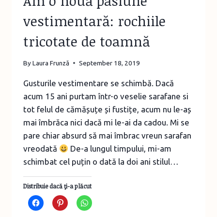
Am o nouă pasiune
vestimentară: rochiile
tricotate de toamnă
By
Laura Frunză
September 18, 2019
Gusturile vestimentare se schimbă. Dacă
acum 15 ani purtam într-o veselie sarafane si
tot felul de cămășuțe și fustițe, acum nu le-aș
mai îmbrăca nici dacă mi le-ai da cadou. Mi se
pare chiar absurd să mai îmbrac vreun sarafan
vreodată
De-a lungul timpului, mi-am
schimbat cel puțin o dată la doi ani stilul…
Distribuie dacă ţi-a plăcut