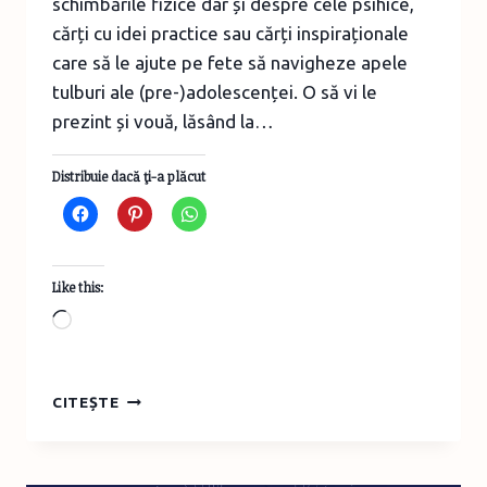
schimbările fizice dar și despre cele psihice,
cărți cu idei practice sau cărți inspiraționale
care să le ajute pe fete să navigheze apele
tulburi ale (pre-)adolescenței. O să vi le
prezint și vouă, lăsând la…
Distribuie dacă ţi-a plăcut
Like this:
Loading…
CELE
CITEȘTE
MAI
BUNE
GHIDURI