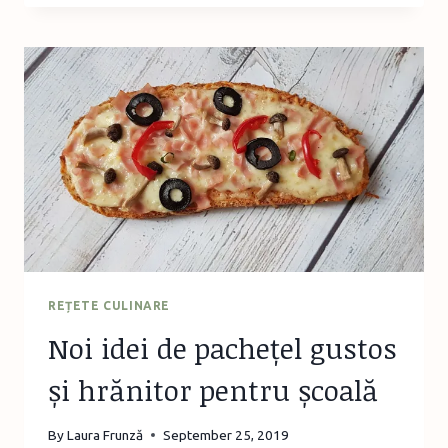
“PRE-
TEEN
TIPS”
A
FOST
NOMINALIZAT
LA
PREMIILE
WEBSTOCK
2019
REȚETE CULINARE
Noi idei de pachețel gustos
și hrănitor pentru școală
By
Laura Frunză
September 25, 2019