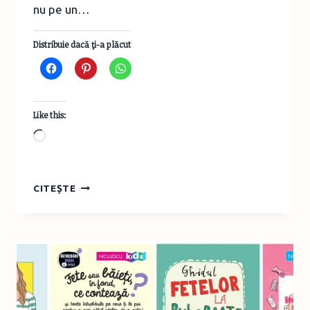
nu pe un…
Distribuie dacă ţi-a plăcut
Like this:
Loading…
CELE
CITEȘTE
MAI
BUNE
GHIDURI
PENTRU
FETELE
PRE-
ȘI
ADOLESCENTE