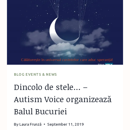
PENTRU
FETELE
PRE-
ȘI
ADOLESCENTE
(1)
BLOG EVENTS & NEWS
Dincolo de stele… –
Autism Voice organizează
Balul Bucuriei
By
Laura Frunză
September 11, 2019