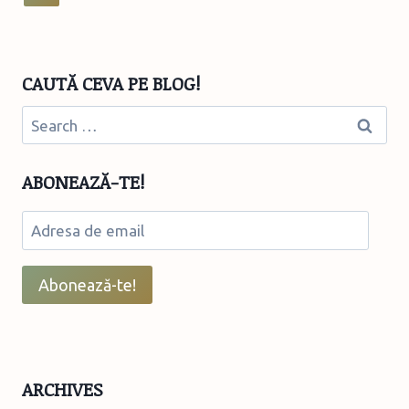
&
navigation
Page
SANTHE
FITOCEAINĂRIE
CAUTĂ CEVA PE BLOG!
Search
for:
ABONEAZĂ-TE!
Adresa
de
email
Abonează-te!
ARCHIVES