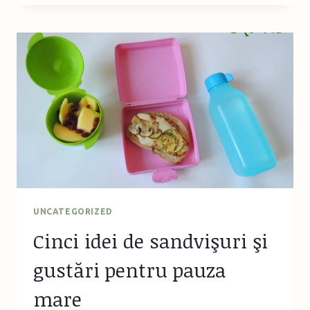
SAINT
EXUPERY
–
IERI
ŞI
AZI
UNCATEGORIZED
Cinci idei de sandvişuri şi
gustări pentru pauza
mare