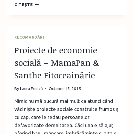
(6)
CITEȘTE
ZIUA
ELIZEI
–
CÂNTECUL
PERSONALIZAT
RECOMANDĂRI
Proiecte de economie
socială – MamaPan &
Santhe Fitoceainărie
By
Laura Frunză
October 15, 2015
Nimic nu mă bucură mai mult ca atunci când
văd nişte proiecte sociale construite frumos şi
cu cap, care le redau persoanelor
defavorizate demnitatea. Căci una e să ajuţi
oferind bani, mâncare, îmbrăcăminte şi alta e