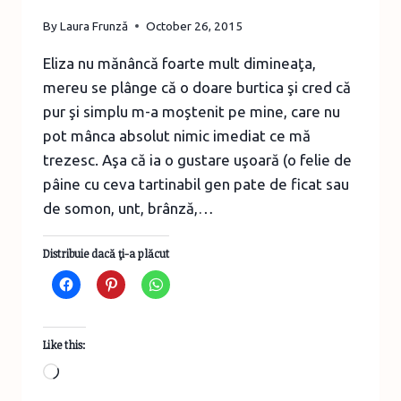
By
Laura Frunză
October 26, 2015
Eliza nu mănâncă foarte mult dimineaţa,
mereu se plânge că o doare burtica şi cred că
pur şi simplu m-a moştenit pe mine, care nu
pot mânca absolut nimic imediat ce mă
trezesc. Aşa că ia o gustare uşoară (o felie de
pâine cu ceva tartinabil gen pate de ficat sau
de somon, unt, brânză,…
Distribuie dacă ţi-a plăcut
Like this:
Loading…