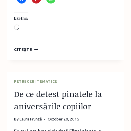
Like this:
Loading…
CĂRŢI
CITEȘTE
DESPRE
DIVORŢ,
SEPARARE
ŞI
PROVOCĂRILE
PETRECERI TEMATICE
PARENTINGULUI
De ce detest pinatele la
UNIC
aniversările copiilor
By
Laura Frunză
October 20, 2015