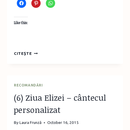
Like this:
CE
CITEȘTE
NE
FACE
SĂ
FIM
FEMEI?
RECOMANDĂRI
(6) Ziua Elizei – cântecul
personalizat
By
Laura Frunză
October 16, 2015