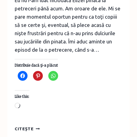
Eu nu i-am luat niciodată Elizei pinata la
petreceri până acum. Am oroare de ele. Mi se
pare momentul oportun pentru ca toţi copiii
să se certe şi, eventual, să plece acasă cu
nişte frustrări pentru că n-au prins dulciurile
sau jucăriile din pinata. Îmi aduc aminte un
episod de la o petrecere, când s-a…
Distribuie dacă ţi-a plăcut
Like this:
Loading…
DE
CITEȘTE
CE