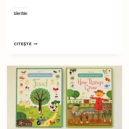
Like this:
GRILA
CITEȘTE
DE
TOAMNĂ
DISNEY
JUNIOR
ŞI
UN
CONCURS