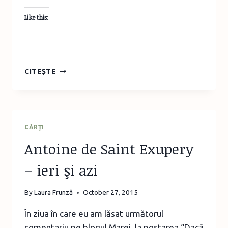
Like this:
DE
CITEȘTE
UNDE
PROVIN
ALIMENTELE
CĂRŢI
Antoine de Saint Exupery
– ieri şi azi
By
Laura Frunză
October 27, 2015
În ziua în care eu am lăsat următorul
comentariu pe blogul Marei, la postarea “Dacă