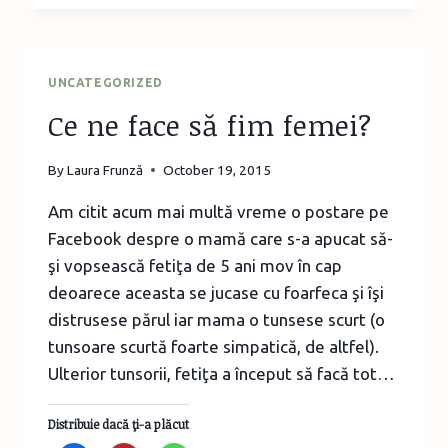
DETEST
PINATELE
LA
ANIVERSĂRILE
UNCATEGORIZED
COPIILOR
Ce ne face să fim femei?
By
Laura Frunză
October 19, 2015
Am citit acum mai multă vreme o postare pe
Facebook despre o mamă care s-a apucat să-
şi vopsească fetiţa de 5 ani mov în cap
deoarece aceasta se jucase cu foarfeca şi îşi
distrusese părul iar mama o tunsese scurt (o
tunsoare scurtă foarte simpatică, de altfel).
Ulterior tunsorii, fetiţa a început să facă tot…
Distribuie dacă ţi-a plăcut