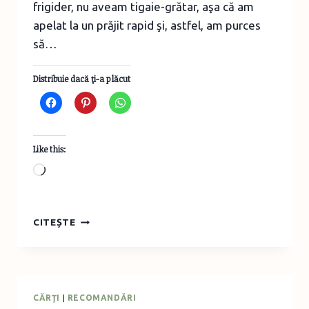
frigider, nu aveam tigaie-grătar, aşa că am
apelat la un prăjit rapid şi, astfel, am purces
să…
Distribuie dacă ţi-a plăcut
Like this:
Loading…
SARAMURĂ
CITEȘTE
DE
MACROU
CU
CIUPERCI
CĂRŢI
|
RECOMANDĂRI