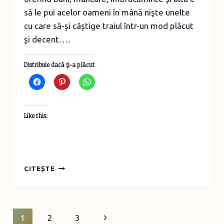
să le pui acelor oameni în mână nişte unelte
cu care să-şi câştige traiul într-un mod plăcut
şi decent….
Distribuie dacă ţi-a plăcut
Like this:
PROIECTE
CITEȘTE
DE
ECONOMIE
SOCIALĂ
–
Page
Next
1
2
3
MAMAPAN