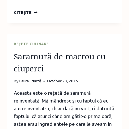
CINCI
CITEȘTE
IDEI
DE
SANDVIŞURI
ŞI
GUSTĂRI
REȚETE CULINARE
PENTRU
Saramură de macrou cu
PAUZA
MARE
ciuperci
By
Laura Frunză
October 23, 2015
Aceasta este o reţetă de saramură
reinventată. Mă mândresc şi cu faptul că eu
am reinventat-o, chiar dacă nu voit, ci datorită
faptului că atunci când am gătit-o prima oară,
astea erau ingredientele pe care le aveam în