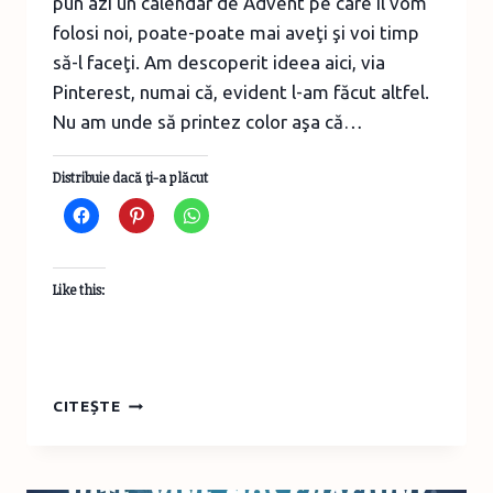
pun azi un calendar de Advent pe care îl vom
folosi noi, poate-poate mai aveţi şi voi timp
să-l faceţi. Am descoperit ideea aici, via
Pinterest, numai că, evident l-am făcut altfel.
Nu am unde să printez color aşa că…
Distribuie dacă ţi-a plăcut
Like this:
CALENDAR
CITEȘTE
DE
ADVENT
CU
MOŞ