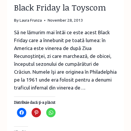
Black Friday la Toyscom
ASAMBLAT
CU
MĂRGELE
By
Laura Frunza
November 28, 2013
Să ne lămurim mai întâi ce este acest Black
Friday care a înnebunit pe toată lumea: în
America este vinerea de după Ziua
Recunoştinţei, zi care marchează, de obicei,
începutul sezonului de cumpărături de
Crăciun. Numele îşi are originea în Philadelphia
pe la 1961 unde era folosit pentru a denumi
traficul infernal din vinerea de…
Distribuie dacă ţi-a plăcut