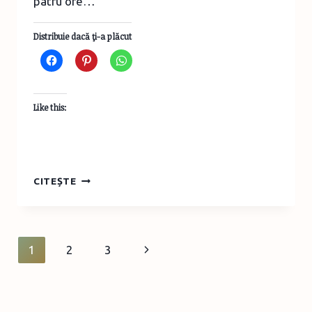
patru ore…
Distribuie dacă ţi-a plăcut
Like this:
REDUCERI/NOUTĂŢI/MINUNĂŢII
CITEȘTE
LA
GAUDEAMUS
2013
Page
Next
1
2
3
navigation
Page