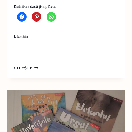
Distribuie dacă ţi-a plăcut
Like this:
GĂTEŞTE
CITEȘTE
MOLDOVENEŞTE
CU
STELA
POPESCU