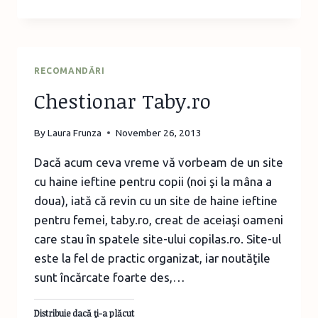
DE
CRĂCIUN
LA
DISNEY
JUNIOR
RECOMANDĂRI
Chestionar Taby.ro
By
Laura Frunza
November 26, 2013
Dacă acum ceva vreme vă vorbeam de un site
cu haine ieftine pentru copii (noi şi la mâna a
doua), iată că revin cu un site de haine ieftine
pentru femei, taby.ro, creat de aceiaşi oameni
care stau în spatele site-ului copilas.ro. Site-ul
este la fel de practic organizat, iar noutăţile
sunt încărcate foarte des,…
Distribuie dacă ţi-a plăcut