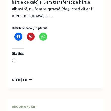
hârtie de calc) şi l-am transferat pe hârtie
albastră, nu foarte groasă (deşi cred că ar fi
mers mai groasă, ar…
Distribuie dacă ţi-a plăcut
Like this:
Loading…
FULG
CITEȘTE
DECUPAT
DIN
HÂRTIE
DUPĂ
ŞABLON
RECOMANDĂRI
ŞI