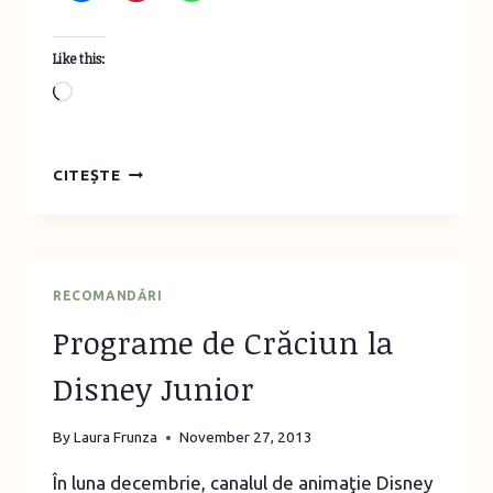
Like this:
Loading…
CORONIŢĂ
CITEȘTE
DE
ADVENT
DIN
MATERIALE
RECICLATE
RECOMANDĂRI
Programe de Crăciun la
Disney Junior
By
Laura Frunza
November 27, 2013
În luna decembrie, canalul de animaţie Disney