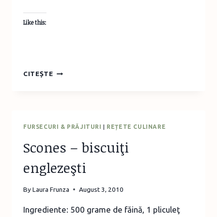
Like this:
UN
CITEȘTE
CADOU
PERSONAL(IZAT)
–
MAŞINUŢA
DE
FURSECURI & PRĂJITURI
|
REȚETE CULINARE
FETRU
Scones – biscuiţi
englezeşti
By
Laura Frunza
August 3, 2010
Ingrediente: 500 grame de făină, 1 pliculeţ