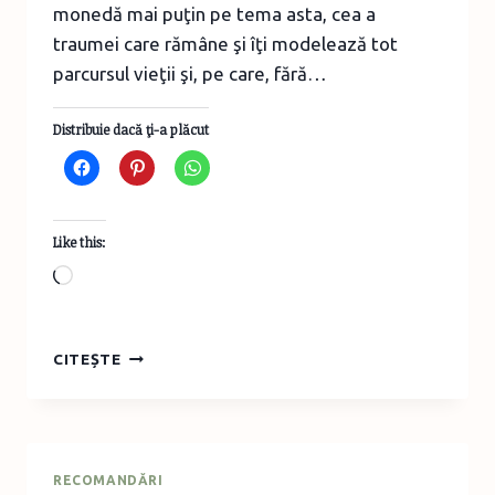
monedă mai puţin pe tema asta, cea a
traumei care rămâne şi îţi modelează tot
parcursul vieţii şi, pe care, fără…
Distribuie dacă ţi-a plăcut
Like this:
Loading…
CONFERINŢA
CITEȘTE
FII
BINE
CU
TINE
RECOMANDĂRI