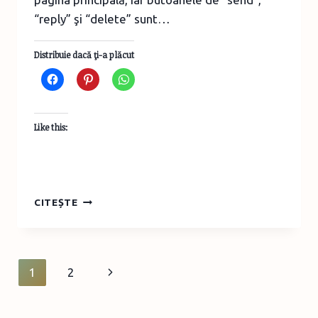
“reply” şi “delete” sunt…
Distribuie dacă ţi-a plăcut
Like this:
CUM
CITEȘTE
SĂ
SCAPI
DE
NOUL
Page
Next
1
2
YAHOO
navigation
Page