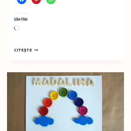
Like this:
Loading…
INVITAŢIE
CITEȘTE
LA
DISCUŢIE
–
DESPRE
PURTAREA
BEBELUŞILOR