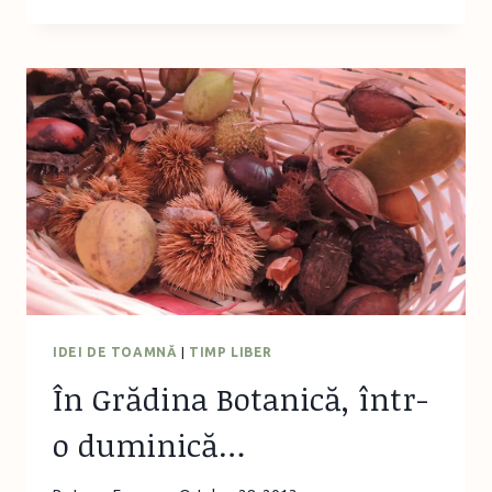
AVANTAJELE
HAINELOR
DIN
LÂNĂ
PENTRU
COPII
IDEI DE TOAMNĂ
|
TIMP LIBER
În Grădina Botanică, într-
o duminică…