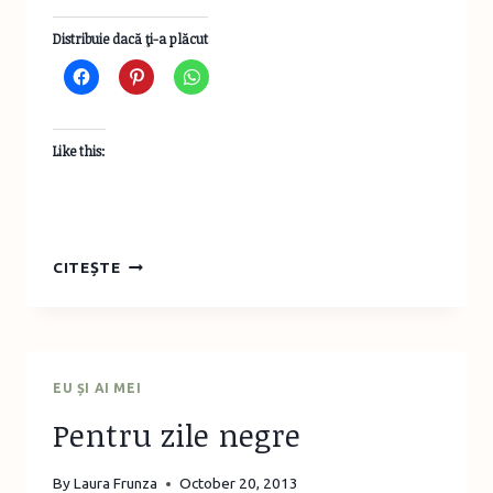
Distribuie dacă ţi-a plăcut
Like this:
FELICITARE
CITEȘTE
CU
NASTURI
DE
LEMN
COLORAŢI
EU ȘI AI MEI
PENTRU
Pentru zile negre
MĂDĂLINA
By
Laura Frunza
October 20, 2013