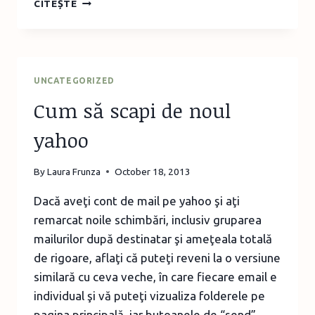
CITEȘTE
ZILE
NEGRE
UNCATEGORIZED
Cum să scapi de noul
yahoo
By
Laura Frunza
October 18, 2013
Dacă aveţi cont de mail pe yahoo şi aţi
remarcat noile schimbări, inclusiv gruparea
mailurilor după destinatar şi ameţeala totală
de rigoare, aflaţi că puteţi reveni la o versiune
similară cu ceva veche, în care fiecare email e
individual şi vă puteţi vizualiza folderele pe
pagina principală, iar butoanele de “send”,