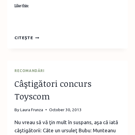
Like this:
CĂRŢI
CITEȘTE
CU
TEHNICI
PENTRU
DESEN
ŞI
RECOMANDĂRI
PICTURĂ
Câştigători concurs
Toyscom
By
Laura Frunza
October 30, 2013
Nu vreau să vă ţin mult în suspans, aşa că iată
câştigătorii: Câte un ursuleţ Bubu: Munteanu