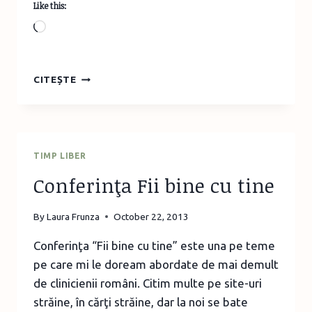
Like this:
Loading…
CUM
CITEȘTE
DESENĂM
FANTOME
CU
FORME
GEOMETRICE
TIMP LIBER
–
Conferinţa Fii bine cu tine
GHID
PAS
CU
By
Laura Frunza
October 22, 2013
PAS
Conferinţa “Fii bine cu tine” este una pe teme
pe care mi le doream abordate de mai demult
de clinicienii români. Citim multe pe site-uri
străine, în cărţi străine, dar la noi se bate