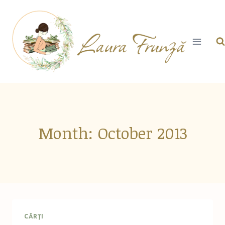
Skip
to
content
Month: October 2013
CĂRŢI