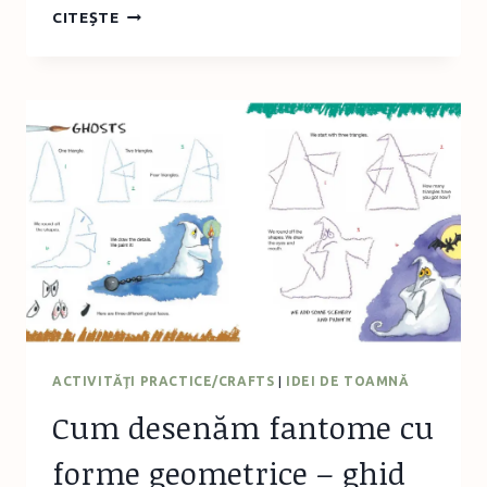
ÎN
CITEȘTE
GRĂDINA
BOTANICĂ,
ÎNTR-
O
DUMINICĂ…
ACTIVITĂŢI PRACTICE/CRAFTS
|
IDEI DE TOAMNĂ
Cum desenăm fantome cu
forme geometrice – ghid