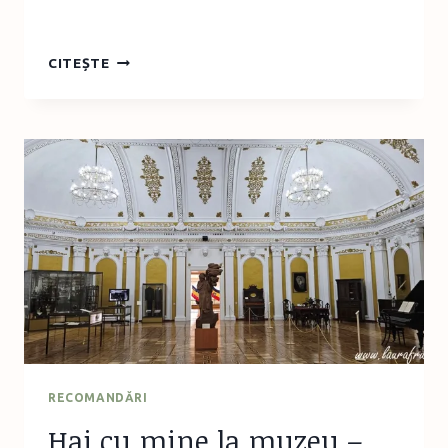
CONCURS
CITEȘTE
FLYING
COLOURS
2024
–
UN
CURS
DE
PREGĂTIRE
PENTRU
KET/PET
RECOMANDĂRI
Hai cu mine la muzeu –