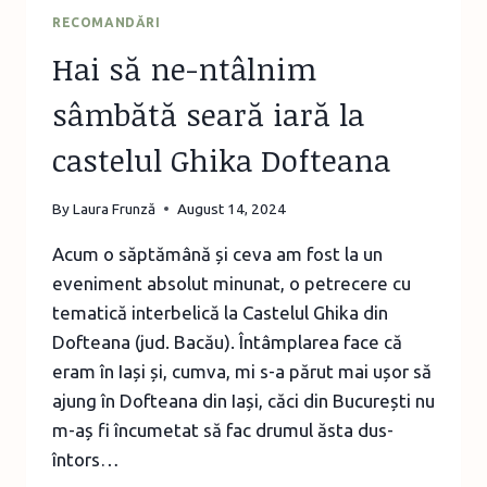
RECOMANDĂRI
Hai să ne-ntâlnim
sâmbătă seară iară la
castelul Ghika Dofteana
By
Laura Frunză
August 14, 2024
Acum o săptămână și ceva am fost la un
eveniment absolut minunat, o petrecere cu
tematică interbelică la Castelul Ghika din
Dofteana (jud. Bacău). Întâmplarea face că
eram în Iași și, cumva, mi s-a părut mai ușor să
ajung în Dofteana din Iași, căci din București nu
m-aș fi încumetat să fac drumul ăsta dus-
întors…