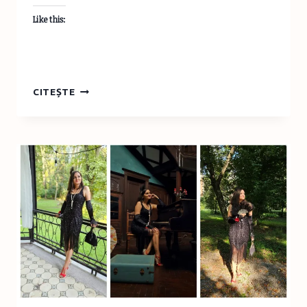
Like this:
HAI
CITEȘTE
CU
MINE
LA
MUZEU
–
MUZEUL
NAȚIONAL
DE
ISTORIE
A
MOLDOVEI,
CHIȘINĂU