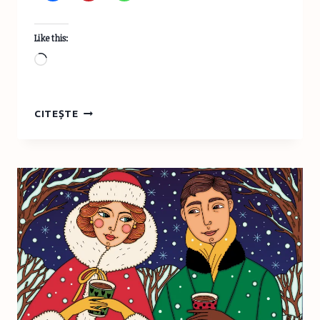
Like this:
Loading…
PREGĂTIREA
CITEȘTE
PENTRU
EXAMENELE
DE
ENGLEZĂ
FORMEAZĂ
ABILITĂȚI
DE
VIAȚĂ