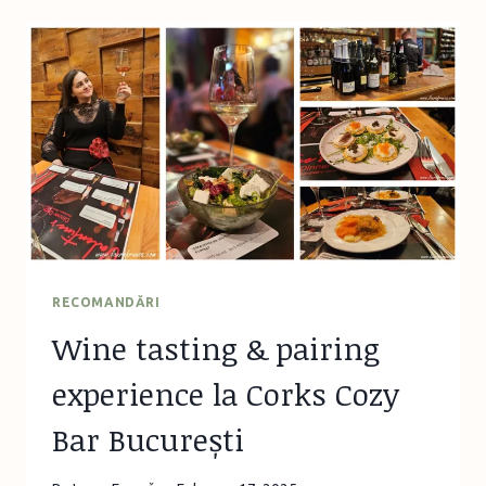
ȘI
BRUNCH
LA
ITALIAN
VINTAGE
CAFFE
&
PROSECCO
BAR
RECOMANDĂRI
Wine tasting & pairing
experience la Corks Cozy
Bar București