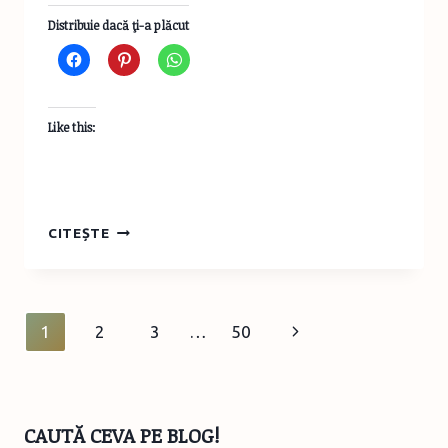
Distribuie dacă ţi-a plăcut
Like this:
HAI
CITEȘTE
SĂ
NE-
NTÂLNIM
SÂMBĂTĂ
Page
Next
1
2
3
…
50
SEARĂ
IARĂ
navigation
Page
LA
CASTELUL
GHIKA
CAUTĂ CEVA PE BLOG!
DOFTEANA