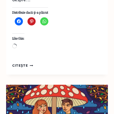
Distribuie dacă ţi-a plăcut
Like this:
Loading…
CURSURI
CITEȘTE
PENTRU
ADOLESCENȚI
LA
FUNDAȚIA
CALEA
VICTORIEI
–
2025