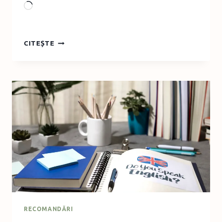
Loading…
10
CITEȘTE
CADOURI
PENTRU
FEMEI
CARE
GARANTEAZĂ
EXPERIENȚE
DE
NEUITAT
RECOMANDĂRI