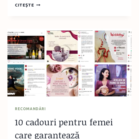
WINE
CITEȘTE
TASTING
&
PAIRING
EXPERIENCE
LA
CORKS
COZY
BAR
BUCUREȘTI
RECOMANDĂRI
10 cadouri pentru femei
care garantează