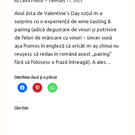
By
Laura Frunză
February 17, 2025
Anul ăsta de Valentine’s Day soțul m-a
surprins cu o experiență de wine tasting &
pairing (adică degustare de vinuri și potrivire
de feluri de mâncare cu vinuri – sincer sună
așa frumos în engleză că oricât m-aș chinui nu
reușesc să redau în română acest „pairing”
fără să folosesc o frază întreagă). A ales…
Distribuie dacă ţi-a plăcut
Like this: