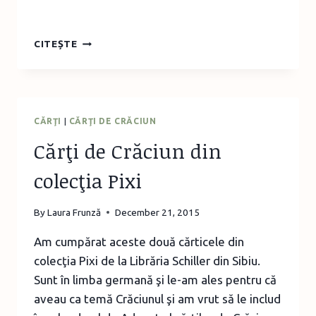
DECORAŢIUNE
CITEȘTE
DIN
SCORŢIŞOARĂ,
BRAD
ARTIFICIAL
ŞI
CĂRŢI
|
CĂRŢI DE CRĂCIUN
NASTURI
Cărţi de Crăciun din
COLORAŢI
colecţia Pixi
By
Laura Frunză
December 21, 2015
Am cumpărat aceste două cărticele din
colecţia Pixi de la Librăria Schiller din Sibiu.
Sunt în limba germană şi le-am ales pentru că
aveau ca temă Crăciunul şi am vrut să le includ