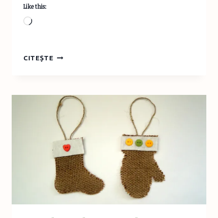
Like this:
Loading…
SPECTACOLUL
CITEȘTE
POVESTE
DE
CRĂCIUN