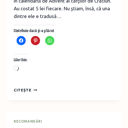
în calendarul de Advent al cărţilor de Crăciun.
Au costat 5 lei fiecare. Nu ştiam, însă, că una
dintre ele e tradusă…
Distribuie dacă ţi-a plăcut
Like this:
Loading…
CĂRŢI
CITEȘTE
DE
CRĂCIUN
DIN
COLECŢIA
PIXI
RECOMANDĂRI