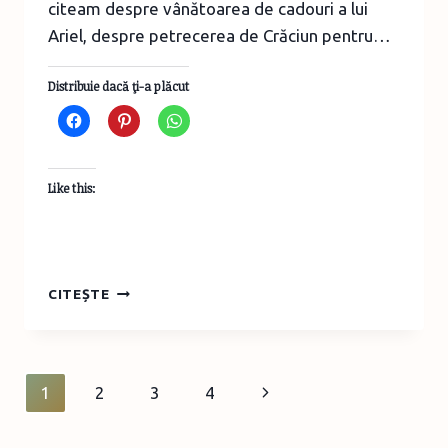
citeam despre vânătoarea de cadouri a lui
Ariel, despre petrecerea de Crăciun pentru…
Distribuie dacă ţi-a plăcut
Like this:
SOFIA
CITEȘTE
ÎNTÂI.MAGIA
CRĂCIUNULUI
Page
Next
1
2
3
4
navigation
Page