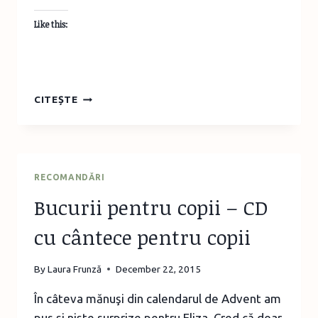
Like this:
CALENDARUL
CITEȘTE
DE
ADVENT
AL
CĂRŢILOR
DE
RECOMANDĂRI
CRĂCIUN
Bucurii pentru copii – CD
cu cântece pentru copii
By
Laura Frunză
December 22, 2015
În câteva mănuşi din calendarul de Advent am
pus şi nişte surprize pentru Eliza. Cred că doar