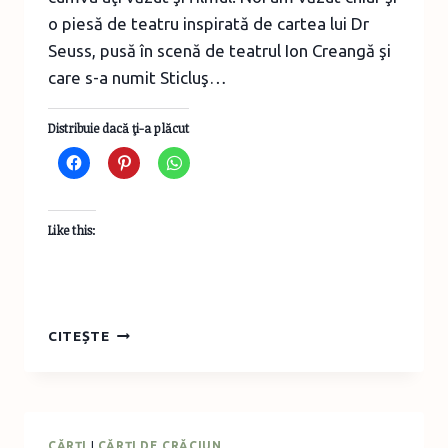
o piesă de teatru inspirată de cartea lui Dr
Seuss, pusă în scenă de teatrul Ion Creangă şi
care s-a numit Sticluş…
Distribuie dacă ţi-a plăcut
Like this:
CUM
CITEȘTE
A
FURAT
GRINCH
CRĂCIUNUL
CĂRŢI
|
CĂRŢI DE CRĂCIUN