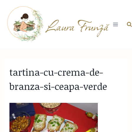
Skip
to
content
tartina-cu-crema-de-
branza-si-ceapa-verde