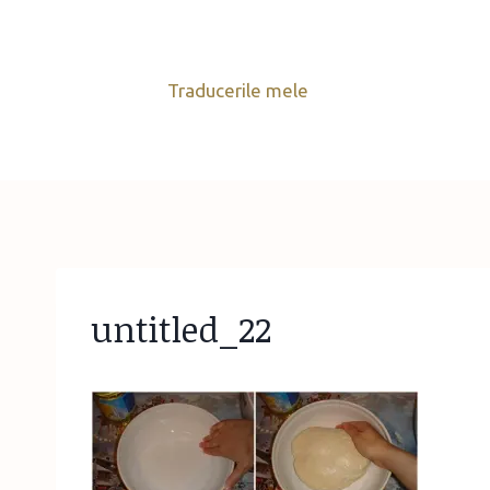
Skip
to
content
Traducerile mele
untitled_22