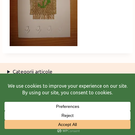
Categorii articole
Arhiva articole
Termeni şi condiţii
© 2026 Laura Frunză