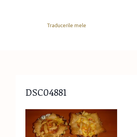
Skip
to
content
Traducerile mele
DSC04881