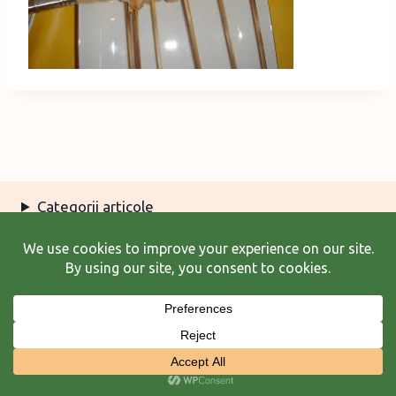
Categorii articole
Arhiva articole
Termeni şi condiţii
© 2026 Laura Frunză