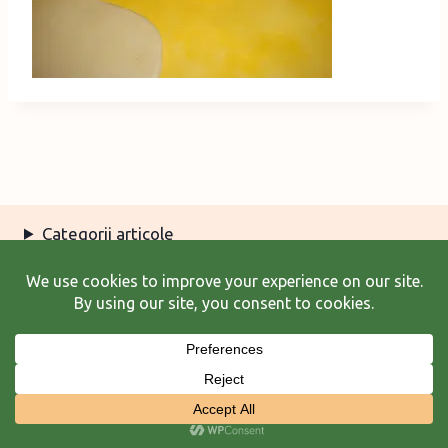
Categorii articole
Arhiva articole
Termeni şi condiţii
© 2026 Laura Frunză