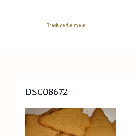
Skip
to
content
Traducerile mele
DSC08672