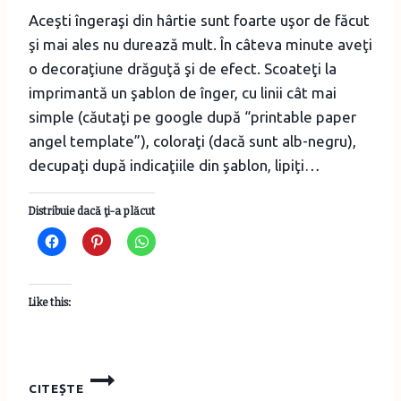
Aceşti îngeraşi din hârtie sunt foarte uşor de făcut
şi mai ales nu durează mult. În câteva minute aveţi
o decoraţiune drăguţă şi de efect. Scoateţi la
imprimantă un şablon de înger, cu linii cât mai
simple (căutaţi pe google după “printable paper
angel template”), coloraţi (dacă sunt alb-negru),
decupaţi după indicaţiile din şablon, lipiţi…
Distribuie dacă ţi-a plăcut
Like this:
ÎNGERAŞI
CITEȘTE
DIN