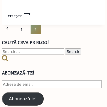
PRIMIŢI
CITEȘTE
COLINDĂTORII
–
Page
DECORAŢIUNE
Previous
1
2
DIN
navigation
TUBURI
Page
CAUTĂ CEVA PE BLOG!
DE
CARTON
Search
for:
ABONEAZĂ-TE!
Adresa
de
email
Abonează-te!