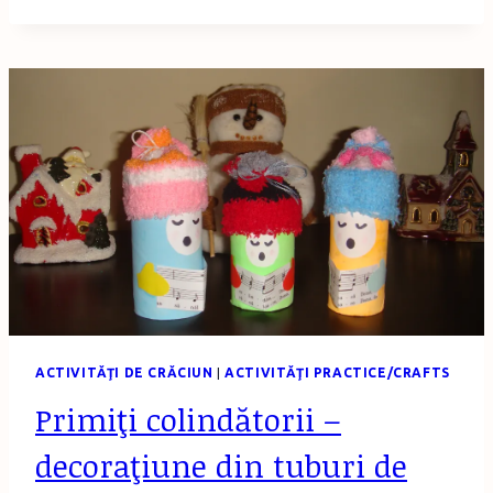
HÂRTIE
–
ACTIVITATE
DE
DECUPAT
ŞI
COLORAT
ACTIVITĂŢI DE CRĂCIUN
|
ACTIVITĂŢI PRACTICE/CRAFTS
Primiţi colindătorii –
decoraţiune din tuburi de