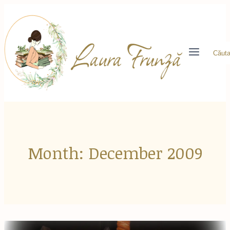
Skip
to
content
Căuta
Month: December 2009