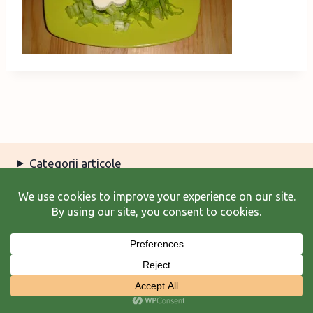
Categorii articole
Arhiva articole
Termeni şi condiţii
© 2026 Laura Frunză