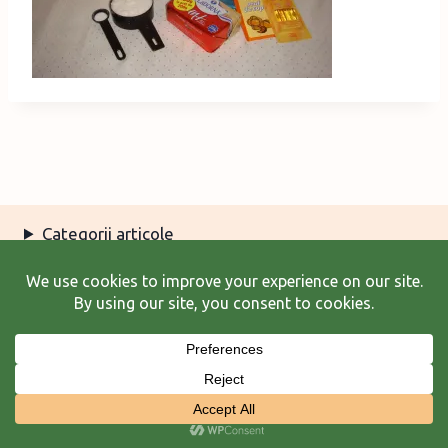
Categorii articole
Arhiva articole
Termeni şi condiţii
© 2026 Laura Frunză