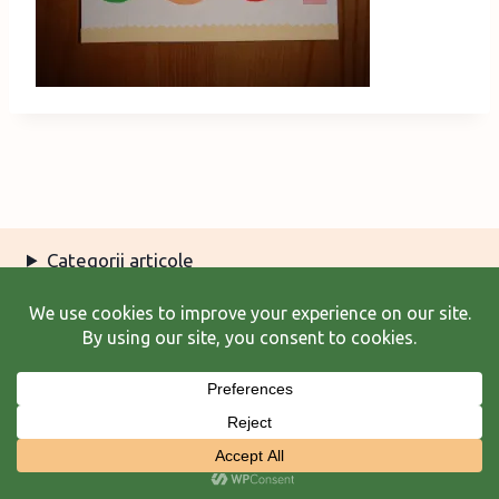
Categorii articole
Arhiva articole
Termeni şi condiţii
© 2026 Laura Frunză