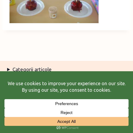
Categorii articole
Arhiva articole
Termeni şi condiţii
© 2026 Laura Frunză