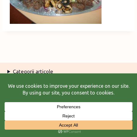
Categorii articole
Arhiva articole
Termeni şi condiţii
© 2026 Laura Frunză