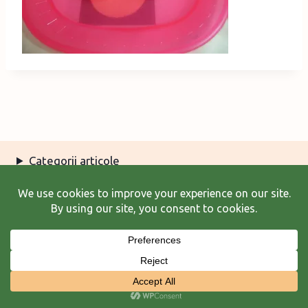
Categorii articole
Arhiva articole
Termeni şi condiţii
© 2026 Laura Frunză