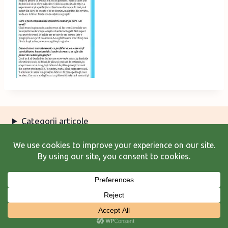
Categorii articole
Arhiva articole
Termeni şi condiţii
© 2026 Laura Frunză