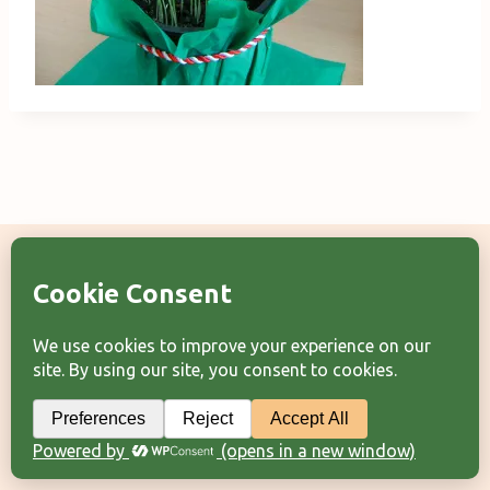
Categorii articole
Arhiva articole
Termeni şi condiţii
© 2026 Laura Frunză