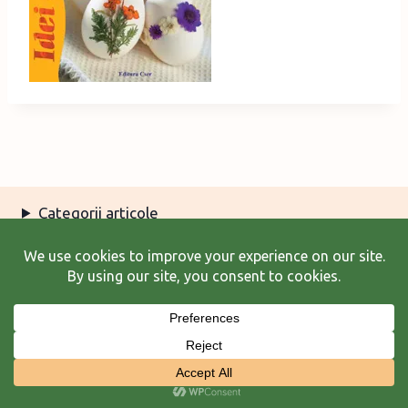
Categorii articole
Arhiva articole
Termeni şi condiţii
© 2026 Laura Frunză