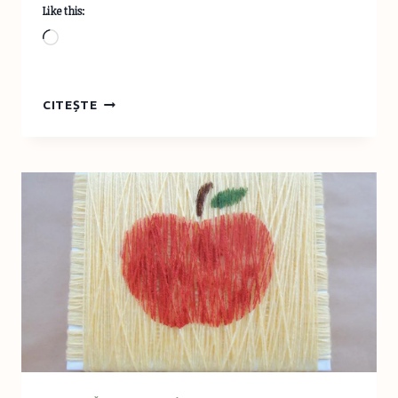
Like this:
Loading…
COLECŢIA
CITEȘTE
BIBLIOTECA
PENTRU
TOŢI
COPIII
LA
EDITURA
LITERA