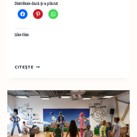
Distribuie dacă ţi-a plăcut
Like this:
TAPET
CITEȘTE
ÎN
CAMERA
COPILULUI,
PRO
SAU
CONTRA?