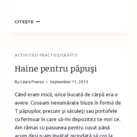
MAREA
CITEȘTE
CARTE
A
JOCURILOR
ACTIVITĂŢI PRACTICE/CRAFTS
Haine pentru păpuşi
By
Laura Frunza
September 11, 2013
Când eram mică, orice bucată de cârpă era o
avere. Coseam nenumărate bluze în formă de
T păpuşilor, precum şi săculeţi sau portofele
cu fermoar în care să-mi depozitez te miri ce.
Am rămas cu pasiunea pentru cusut până
acum deşi n-am învăţat niciodată să cos la