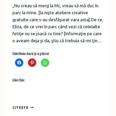
„Nu vreau să merg la Mc, vreau să mă duc în
parc la mine. [la nişte ateliere creative
gratuite care s-au desfăşurat vara asta] De ce,
Eliza, de ce vrei în parc când vezi că celelalte
fetiţe nu se joacă cu tine? [Informaţie pe care
o aveam deja şi da, ştiu că trebuia să-mi ţin…
Distribuie dacă ţi-a plăcut
Like this:
CONFERINŢELE
CITEȘTE
MICHAEL