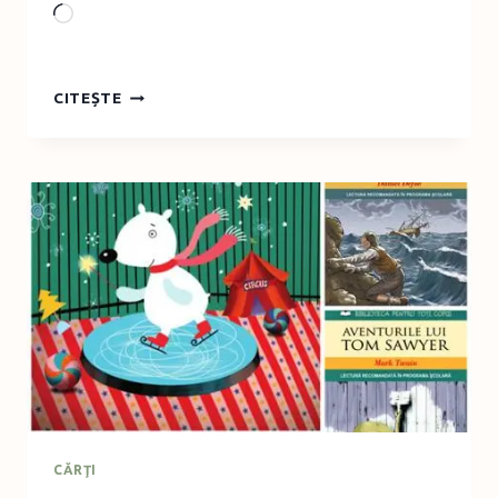
Loading…
TABLOU
CITEȘTE
DECORATIV
DIN
CAPACE
DE
CUTII
DE
PANTOFI
CĂRŢI