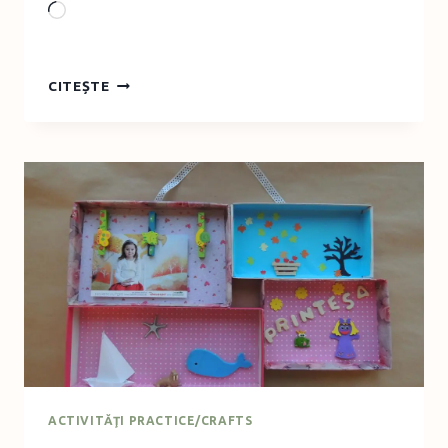
Loading…
PRODUS
CITEȘTE
DE
EVITAT
–
CÂRNAŢI
SEMIAFUMAŢI
VITALITY
ACTIVITĂŢI PRACTICE/CRAFTS