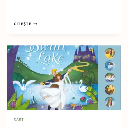
DE
CITEȘTE
PRIN
MUNŢII
ORĂŞTIEI…
CĂRŢI