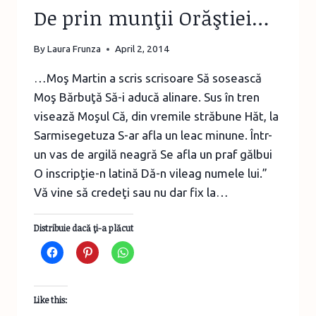
De prin munţii Orăştiei…
By
Laura Frunza
April 2, 2014
…Moş Martin a scris scrisoare Să sosească
Moş Bărbuţă Să-i aducă alinare. Sus în tren
visează Moşul Că, din vremile străbune Hăt, la
Sarmisegetuza S-ar afla un leac minune. Într-
un vas de argilă neagră Se afla un praf gălbui
O inscripţie-n latină Dă-n vileag numele lui.”
Vă vine să credeţi sau nu dar fix la…
Distribuie dacă ţi-a plăcut
Like this: