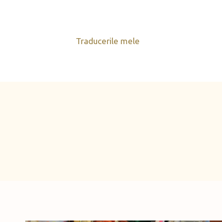
Skip
to
content
Traducerile mele