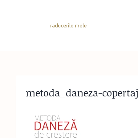
Skip
to
content
Traducerile mele
metoda_daneza-coperta