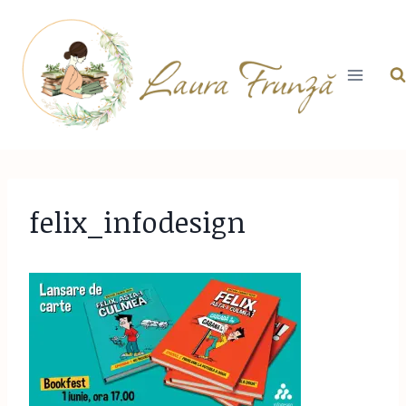
Skip
to
content
felix_infodesign